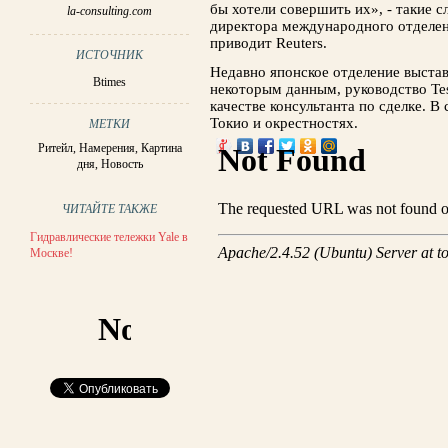
бы хотели совершить их», - такие с
la-consulting.com
директора международного отделе
приводит Reuters.
ИСТОЧНИК
Недавно японское отделение выстав
Btimes
некоторым данным, руководство Te
качестве консультанта по сделке. В
Токио и окрестностях.
МЕТКИ
Ритейл
,
Намерения
,
Картина
дня
,
Новость
ЧИТАЙТЕ ТАКЖЕ
Гидравлические тележки Yale в
Москве!