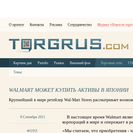
О проекте
Контакты
Реклама
Сотрудничество
Журнал «Новости торг
Картина дня
Ритейл
Рынки
Внешний фон
Торговые сети
F
Темы:
WALMART МОЖЕТ КУПИТЬ АКТИВЫ В ЯПОНИИ
Крупнейший в мире ретейлер Wal-Mart Stores рассматривает возмо
В настоящее время Walmart явля
8 Сентября 2011
корпораций в мире и опережает в р
«Мы считаем, что приобретения - ч
ФОТО: