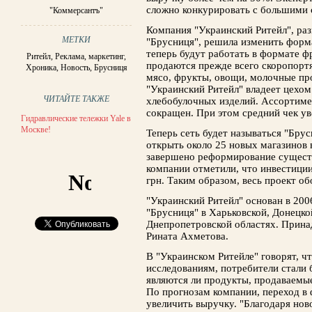
сложно конкурировать с большими 
"Коммерсантъ"
Компания "Украинский Ритейл", ра
МЕТКИ
"Брусниця", решила изменить форм
теперь будут работать в формате ф
Ритейл
,
Реклама, маркетинг
,
продаются прежде всего скоропорт
Хроника
,
Новость
,
Брусниця
мясо, фрукты, овощи, молочные пр
"Украинский Ритейл" владеет цехом
ЧИТАЙТЕ ТАКЖЕ
хлебобулочных изделий. Ассортиме
сокращен. При этом средний чек ув
Гидравлические тележки Yale в
Москве!
Теперь сеть будет называться "Брус
открыть около 25 новых магазинов 
завершено реформирование сущест
компании отметили, что инвестиции
грн. Таким образом, весь проект об
"Украинский Ритейл" основан в 200
"Брусниця" в Харьковской, Донецко
Днепропетровской областях. Прин
Рината Ахметова.
В "Украинском Ритейле" говорят, ч
исследованиям, потребители стали 
являются ли продукты, продаваемые
По прогнозам компании, переход в
увеличить выручку. "Благодаря нов