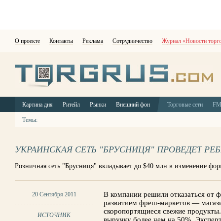
О проекте
Контакты
Реклама
Сотрудничество
Журнал «Новости торг
Картина дня
Ритейл
Рынки
Внешний фон
Торговые сети
F
Темы:
УКРАИНСКАЯ СЕТЬ "БРУСНИЦЯ" ПРОВЕДЕТ РЕ
Розничная сеть "Брусниця" вкладывает до $40 млн в изменение фор
В компании решили отказаться от ф
20 Сентября 2011
развитием фреш-маркетов — магази
скоропортящиеся свежие продукты.
ИСТОЧНИК
выручку более чем на 50%. Экспер