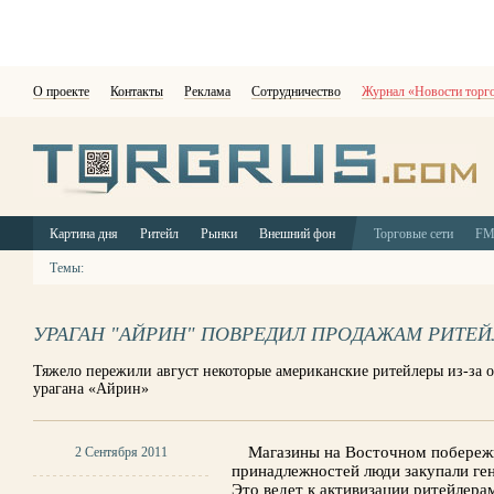
О проекте
Контакты
Реклама
Сотрудничество
Журнал «Новости торг
Картина дня
Ритейл
Рынки
Внешний фон
Торговые сети
F
Темы:
УРАГАН "АЙРИН" ПОВРЕДИЛ ПРОДАЖАМ РИТЕ
Тяжело пережили август некоторые американские ритейлеры из-за 
урагана «Айрин»
Магазины на Восточном побережь
2 Сентября 2011
принадлежностей люди закупали ге
Это ведет к активизации ритейлера