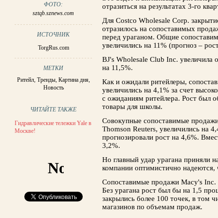
ФОТО:
отразиться на результатах 3-го квар
sztqb.sznews.com
Для Costco Wholesale Corp. закрыти
отразилось на сопоставимых продаж
ИСТОЧНИК
перед ураганом. Общие сопоставим
увеличились на 11% (прогноз – рост
TorgRus.com
BJ's Wholesale Club Inc. увеличила
на 11,5%.
МЕТКИ
Ритейл
,
Тренды
,
Картина дня
,
Как и ожидали ритейлеры, сопостав
Новость
увеличились на 4,1% за счет высок
с ожиданиям ритейлера. Рост был о
товары для школы.
ЧИТАЙТЕ ТАКЖЕ
Совокупные сопоставимые продажи
Гидравлические тележки Yale в
Thomson Reuters, увеличились на 4,
Москве!
прогнозировали рост на 4,6%. Вмес
3,2%.
Но главный удар урагана приняли н
компании оптимистично надеются, ч
Сопоставимые продажи Macy's Inc. 
Без урагана рост был бы на 1,5 про
закрылись более 100 точек, в том 
магазинов по объемам продаж.