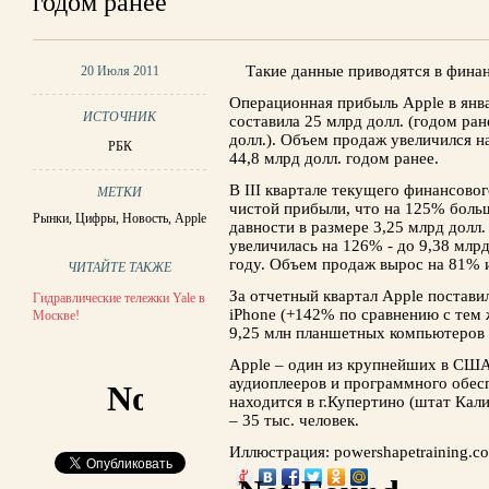
годом ранее
Такие данные приводятся в фина
20 Июля 2011
Операционная прибыль Apple в янва
ИСТОЧНИК
составила 25 млрд долл. (годом ран
долл.). Объем продаж увеличился н
РБК
44,8 млрд долл. годом ранее.
В III квартале текущего финансовог
МЕТКИ
чистой прибыли, что на 125% больш
Рынки
,
Цифры
,
Новость
,
Apple
давности в размере 3,25 млрд долл
увеличилась на 126% - до 9,38 млрд
году. Объем продаж вырос на 81% и
ЧИТАЙТЕ ТАКЖЕ
За отчетный квартал Apple постави
Гидравлические тележки Yale в
iPhone (+142% по сравнению с тем 
Москве!
9,25 млн планшетных компьютеров 
Apple – один из крупнейших в США
аудиоплееров и программного обес
находится в г.Купертино (штат Кал
– 35 тыс. человек.
Иллюстрация: powershapetraining.c