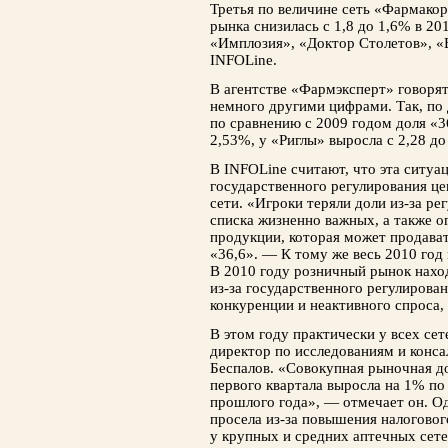
Третья по величине сеть «Фармакор
рынка снизилась с 1,8 до 1,6% в 20
«Имплозия», «Доктор Столетов», «
INFOLine.
В агентстве «Фармэксперт» говоря
немного другими цифрами. Так, по 
по сравнению с 2009 годом доля «3
2,53%, у «Риглы» выросла с 2,28 д
В INFOLine считают, что эта ситуа
государственного регулирования це
сети. «Игроки теряли доли из-за ре
списка жизненно важных, а также о
продукции, которая может продават
«36,6». — К тому же весь 2010 год
В 2010 году розничный рынок наход
из-за государственного регулирова
конкуренции и неактивного спроса,
В этом году практически у всех сет
директор по исследованиям и конс
Беспалов. «Совокупная рыночная до
первого квартала выросла на 1% п
прошлого года», — отмечает он. Од
просела из-за повышения налогового
у крупных и средних аптечных сет