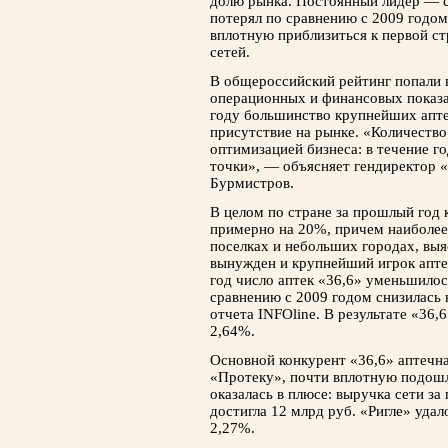
долю рынка. Постоянный лидер — с
потерял по сравнению с 2009 годом
вплотную приблизиться к первой с
сетей.
В общероссийский рейтинг попали 
операционных и финансовых показат
году большинство крупнейших апте
присутствие на рынке. «Количество
оптимизацией бизнеса: в течение г
точки», — объясняет гендиректор
Бурмистров.
В целом по стране за прошлый год 
примерно на 20%, причем наиболее 
поселках и небольших городах, выя
вынужден и крупнейший игрок апте
год число аптек «36,6» уменьшилось
сравнению с 2009 годом снизилась н
отчета INFOline. В результате «36,
2,64%.
Основной конкурент «36,6» аптечна
«Протеку», почти вплотную подошла
оказалась в плюсе: выручка сети за
достигла 12 млрд руб. «Ригле» удал
2,27%.