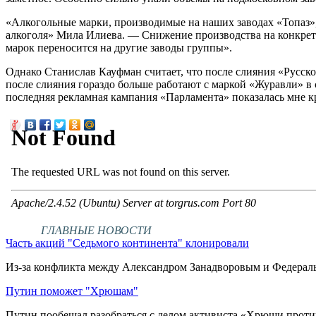
«Алкогольные марки, производимые на наших заводах «Топаз»,
алкоголя» Мила Илиева. — Снижение производства на конкретн
марок переносится на другие заводы группы».
Однако Станислав Кауфман считает, что после слияния «Русск
после слияния гораздо больше работают с маркой «Журавли» в 
последняя рекламная кампания «Парламента» показалась мне к
ГЛАВНЫЕ НОВОСТИ
Часть акций "Седьмого континента" клонировали
Из-за конфликта между Александром Занадворовым и Федера
Путин поможет "Хрюшам"
Путин пообещал разобраться с делом активиста «Хрюши проти