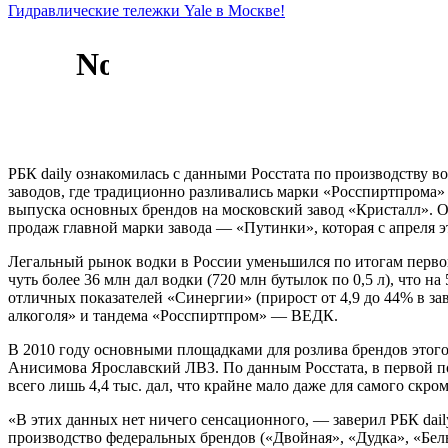
Гидравлические тележки Yale в Москве!
РБК daily ознакомилась с данными Росстата по производству в
заводов, где традиционно разливались марки «Росспиртпрома»
выпуска основных брендов на московский завод «Кристалл». О
продаж главной марки завода — «Путинки», которая с апреля э
Легальный рынок водки в России уменьшился по итогам первого
чуть более 36 млн дал водки (720 млн бутылок по 0,5 л), что 
отличных показателей «Синергии» (прирост от 4,9 до 44% в за
алкоголя» и тандема «Росспиртпром» — ВЕДК.
В 2010 году основными площадками для розлива брендов этог
Анисимова Ярославский ЛВЗ. По данным Росстата, в первой пол
всего лишь 4,4 тыс. дал, что крайне мало даже для самого скр
«В этих данных нет ничего сенсационного, — заверил РБК da
производство федеральных брендов («Двойная», «Дудка», «Белы