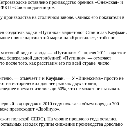
 Петрозаводске оставлено производство брендов «Онежская» и
ии ФКП «Союзплодоимпорт».
 производства на столичном заводе. Однако его показатели в
рен создатель водки «Путинка» маркетолог Станислав Кауфман.
шие новые партии этой марки на «Кристалле», чтобы не
массовой водки завода — «Путинки». С апреля 2011 года этот
над федеральной дистрибуцией «Путинки», — отмечает
после того, как расставим его по всей стране, число
бителю, — отмечает г-н Кауфман. — У «Винэксима» просто не
ют на исторических для нее рынках двух столиц, —
леднее время снизились до 50%, что не может не вызывать
ервый год продаж в 2010 году показала объем порядка 700
а даже превосходит «Двойную».
ежит польской CEDC). На уровне прошлого года остались
а остальных заводах группы снижение производства довольно