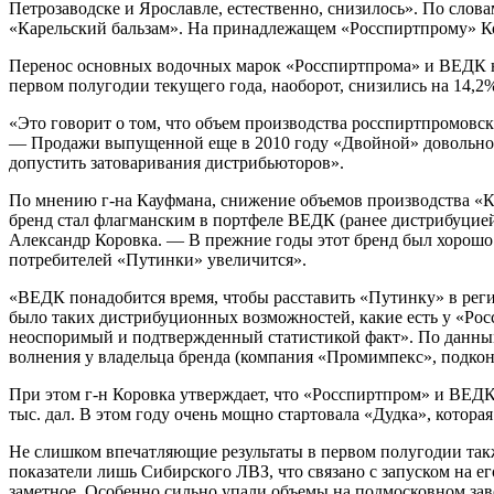
Петрозаводске и Ярославле, естественно, снизилось». По слова
«Карельский бальзам». На принадлежащем «Росспиртпрому» 
Перенос основных водочных марок «Росспиртпрома» и ВЕДК на 
первом полугодии текущего года, наоборот, снизились на 14,2%,
«Это говорит о том, что объем производства росспиртпромовс
— Продажи выпущенной еще в 2010 году «Двойной» довольно н
допустить затоваривания дистрибьюторов».
По мнению г-на Кауфмана, снижение объемов производства «Кр
бренд стал флагманским в портфеле ВЕДК (ранее дистрибуцие
Александр Коровка. — В прежние годы этот бренд был хорошо п
потребителей «Путинки» увеличится».
«ВЕДК понадобится время, чтобы расставить «Путинку» в реги
было таких дистрибуционных возможностей, какие есть у «Росс
неоспоримый и подтвержденный статистикой факт». По данным 
волнения у владельца бренда (компания «Промимпекс», подкон
При этом г-н Коровка утверждает, что «Росспиртпром» и ВЕДК
тыс. дал. В этом году очень мощно стартовала «Дудка», котора
Не слишком впечатляющие результаты в первом полугодии так
показатели лишь Сибирского ЛВЗ, что связано с запуском на 
заметное. Особенно сильно упали объемы на подмосковном заво