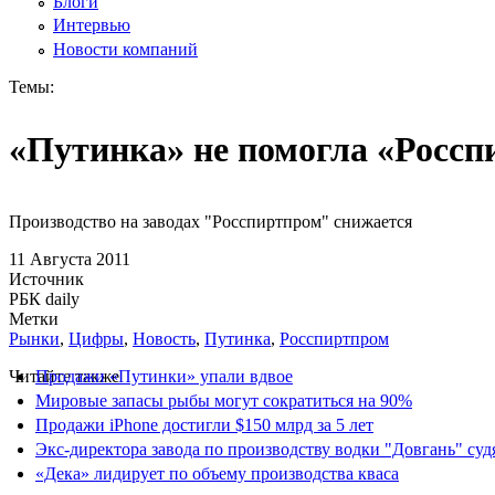
Блоги
Интервью
Новости компаний
Темы:
«Путинка» не помогла «Росс
Производство на заводах "Росспиртпром" снижается
11 Августа 2011
Источник
РБК daily
Метки
Рынки
,
Цифры
,
Новость
,
Путинка
,
Росспиртпром
Читайте также
Продажи «Путинки» упали вдвое
Мировые запасы рыбы могут сократиться на 90%
Продажи iPhone достигли $150 млрд за 5 лет
Экс-директора завода по производству водки "Довгань" суд
«Дека» лидирует по объему производства кваса