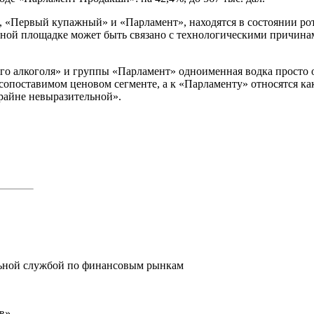
 «Первый купажный» и «Парламент», находятся в состоянии рот
ой площадке может быть связано с технологическими причинами
ого алкоголя» и группы «Парламент» одноименная водка просто 
сопоставимом ценовом сегменте, а к «Парламенту» относятся ка
райне невыразительной».
льной службой по финансовым рынкам
в»