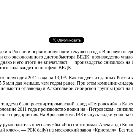
одки в России в первом полугодии текущего года. В первую оче
 и его эксклюзивного дистрибьютора ВЕДК: производство упало
днако и его итоги не впечатляют — производство снизилось на 
того года входит в портфель ВЕДК.
 полугодия 2011 года на 13,1%. Как следует из данных Росстат
на 5,5 млн дал меньше, чем годом ранее. При этом компании-лид
висимости от завода) и Алкогольной сибирской группы (рост на 
о тандема были росспиртпромовский завод «Петровский» в Кар
овине 2011 года производство водки на «Петровском» снизилось
омного предприятия. На Ярославском ЛВЗ выпуск водки упал на 68
ily руководитель пресс-службы «Росспиртпрома» Александр Кор
й ключ». — РБК daily) на московский завод «Кристалл». Без та