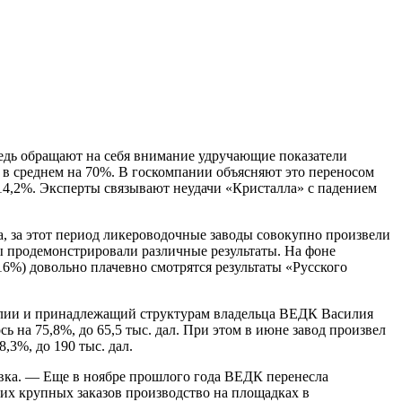
редь обращают на себя внимание удручающие показатели
 в среднем на 70%. В госкомпании объясняют это переносом
14,2%. Эксперты связывают неудачи «Кристалла» с падением
а, за этот период ликероводочные заводы совокупно произвели
еры продемонстрировали различные результаты. На фоне
16%) довольно плачевно смотрятся результаты «Русского
елии и принадлежащий структурам владельца ВЕДК Василия
 на 75,8%, до 65,5 тыс. дал. При этом в июне завод произвел
,3%, до 190 тыс. дал.
овка. — Еще в ноябре прошлого года ВЕДК перенесла
ких крупных заказов производство на площадках в