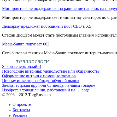
Минпромторг не поддерживает ограничение наценок на проду
Минпромторг не поддерживает инициативу сенаторов по огра
Дюшарму предложат постоянный пост CEO в X5
Стефан Дюшарм может стать постоянным главным исполнитель
Media-Saturn покупает 003
Сеть бытовой техники Media-Saturn покупает интернет-магазин
ЛУЧШИЕ БЛОГИ
Silkon теперь онлайн!
Новогодние витрины: удовольствие или обязанность?
Оформление витрин с помощью экранов
Почему инвесторы обходят обувной рынок
Звезды эстрады вручили 63 звезды лучшим товарам
Изобретен холодильник, работающий на … воде
© 2003—2012 TorgRus.com
О проекте
Контакты
Реклама