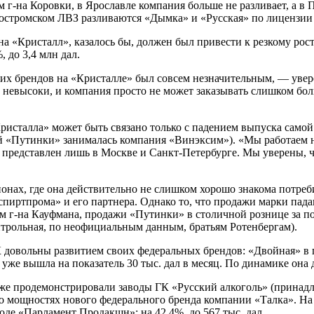
м г-на Коровки, в Ярославле компания больше не разливает, а в
Костромском ЛВЗ разливаются «Дымка» и «Русская» по лиценз
«Кристалл», казалось бы, должен был привести к резкому росту
 до 3,4 млн дал.
ких брендов на «Кристалле» был совсем незначительным, — уве
евысоки, и компания просто не может заказывать слишком боль
исталла» может быть связано только с падением выпуска самой 
й «Путинки» занималась компания «Винэксим»). «Мы работаем 
редставлен лишь в Москве и Санкт-Петербурге. Мы уверены, что 
онах, где она действительно не слишком хорошо знакома потре
пиртпрома» и его партнера. Однако то, что продажи марки пада
г-на Кауфмана, продажи «Путинки» в столичной рознице за пос
трольная, по неофициальным данным, братьям Ротенбергам).
 довольны развитием своих федеральных брендов: «Двойная» в п
я уже вышла на показатель 30 тыс. дал в месяц. По динамике он
же продемонстрировали заводы ГК «Русский алкоголь» (принадл
его мощностях нового федерального бренда компании «Талка». Н
де «Парламент Продакшн»: на 42,4%, до 567 тыс. дал.