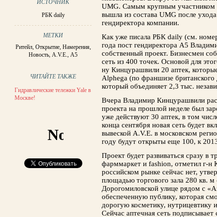
ИСТОЧНИК
UMG. Самым крупным участником эт
вышла из состава UMG после ухода
РБК daily
гендиректора компании.
МЕТКИ
Как уже писала РБК daily (см. номе
года пост гендиректора А5 Владим
Ритейл
,
Открытие
,
Намерения
,
собственный проект. Бизнесмен соб
Новость
,
A.V.E.
,
А5
сеть из 400 точек. Основой для эт
ну Кинцурашвили 20 аптек, которые
ЧИТАЙТЕ ТАКЖЕ
Alphega (по франшизе британского 
который объединяет 2,3 тыс. незави
Гидравлические тележки Yale в
Москве!
Вчера Владимир Кинцурашвили расск
проекта на прошлой неделе был зар
уже действуют 30 аптек, в том чис
конца сентября новая сеть будет вк
вывеской A.V.E. в московском реги
году будут открыты еще 100, к 2013
Проект будет развиваться сразу в т
фарммаркет и fashion, отметил г-н 
российском рынке сейчас нет, утве
площадью торгового зала 280 кв. м
Дорогомиловской улице рядом с «Аз
обеспеченную публику, которая см
дорогую косметику, нутрицевтику 
Сейчас аптечная сеть подписывает