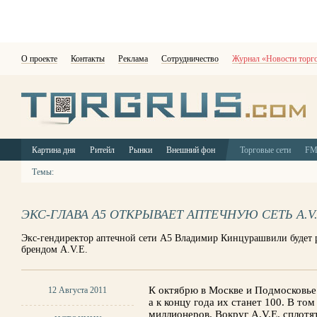
О проекте
Контакты
Реклама
Сотрудничество
Журнал «Новости торг
Картина дня
Ритейл
Рынки
Внешний фон
Торговые сети
F
Темы:
ЭКС-ГЛАВА А5 ОТКРЫВАЕТ АПТЕЧНУЮ СЕТЬ A.V.
Экс-гендиректор аптечной сети А5 Владимир Кинцурашвили будет р
брендом A.V.E.
К октябрю в Москве и Подмосковье 
12 Августа 2011
а к концу года их станет 100. В том
миллионеров. Вокруг A.V.E. сплотят