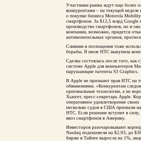
Участники рынка ждут еще более о
конкурентами – на текущей неделе 
о покупке бизнеса Motorola Mobilit
смартфонов. За $12,5 млрд Google 
производство смартфонов, но и окол
компании, возможно, придется отка
антимонопольных органов, прогноз
Слияния и поглощения тоже исполь
борьбы. В июле HTC выкупила комп
Сделка состоялась после того, как
системе Apple для компьютеров Ma
нарушающие патенты S3 Graphics.
В Apple не признают прав HTC на 
обвинениями. «Конкурентам следов
оригинальные технологии, а не вор
Хьюгет, пресс-секретарь Apple. Ко
оперативное удовлетворение своих 
несколько судов в США признали н
HTC. Если решение вступит в силу,
ввоз смартфонов в Америку.
Инвесторов разочаровывают корпор
Nasdaq подешевели на $2,93, до $3
бирже в Тайпее выросла на 1%, акц