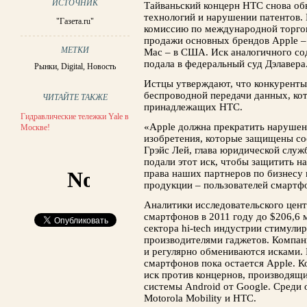
ИСТОЧНИК
Тайваньский концерн HTC снова об
технологий и нарушении патентов.
"Газета.ru"
комиссию по международной торгов
продажи основных брендов Apple – 
МЕТКИ
Mac – в США. Иск аналогичного со
подала в федеральный суд Дэлавера
Рынки
,
Digital
,
Новость
Истцы утверждают, что конкуренты
беспроводной передачи данных, кот
ЧИТАЙТЕ ТАКЖЕ
принадлежащих HTC.
Гидравлические тележки Yale в
«Apple должна прекратить нарушен
Москве!
изобретения, которые защищены со
Грэйс Лей, глава юридической служ
подали этот иск, чтобы защитить н
права наших партнеров по бизнесу 
продукции – пользователей смартф
Аналитики исследовательского цен
смартфонов в 2011 году до $206,6 
сектора hi-tech индустрии стимул
производителями гаджетов. Компан
и регулярно обмениваются исками
смартфонов пока остается Apple. 
иск против концернов, производящ
системы Android от Google. Среди 
Motorola Mobility и HTC.