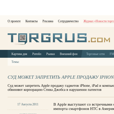
О проекте
Контакты
Реклама
Сотрудничество
Журнал «Новости торг
Картина дня
Ритейл
Рынки
Внешний фон
Торговые сети
F
Темы:
СУД МОЖЕТ ЗАПРЕТИТЬ APPLE ПРОДАЖУ IPHON
Суд может запретить Apple продажу гаджетов iPhone, iPad и компь
обвиняют корпорацию Стива Джобса в нарушении патентов
В Apple выступают со встречными 
17 Августа 2011
импорта смартфонов HTC в Америк