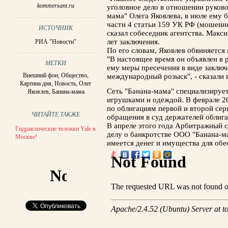
kommersant.ru
уголовное дело в отношении руков
мама" Олега Яковлева, в июле ему 
части 4 статьи 159 УК РФ (мошенни
ИСТОЧНИК
сказал собеседник агентства. Макси
лет заключения.
РИА "Новости"
По его словам, Яковлев обвиняется
"В настоящее время он объявлен в 
МЕТКИ
ему меры пресечения в виде заключ
Внешний фон
,
Общество
,
международный розыск", - сказали 
Картина дня
,
Новость
,
Олег
Сеть "Банана-мама" специализирует
Яковлев
,
Банана-мама
игрушками и одеждой. В феврале 20
по облигациям первой и второй сер
ЧИТАЙТЕ ТАКЖЕ
обращения в суд держателей облига
В апреле этого года Арбитражный 
Гидравлические тележки Yale в
делу о банкротстве ООО "Банана-мам
Москве!
имеется денег и имущества для обе