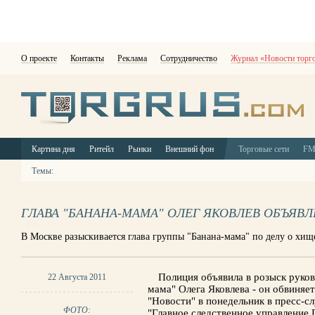
О проекте
Контакты
Реклама
Сотрудничество
Журнал «Новости торг
Картина дня
Ритейл
Рынки
Внешний фон
Торговые сети
F
Темы:
ГЛАВА "БАНАНА-МАМА" ОЛЕГ ЯКОВЛЕВ ОБЪЯВЛ
В Москве разыскивается глава группы "Банана-мама" по делу о хи
Полиция объявила в розыск руко
22 Августа 2011
мама" Олега Яковлева - он обвиня
"Новости" в понедельник в пресс-с
ФОТО:
"Главное следственное управление