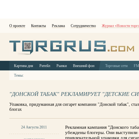
О проекте
Контакты
Реклама
Сотрудничество
Журнал «Новости торг
Картина дня
Ритейл
Рынки
Внешний фон
Торговые сети
F
Темы:
"ДОНСКОЙ ТАБАК" РЕКЛАМИРУЕТ "ДЕТСКИЕ СИ
Упаковка, придуманная для сигарет компании "Донской табак", ст
блогах
Рекламная кампания "Донского табак
24 Августа 2011
убеждены блогеры. Они выступили с
привлекательной упаковки для сигар