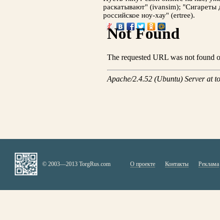
раскатывают" (ivansim); "Сигареты
российское ноу-хау" (ertree).
© 2003—2013 TorgRus.com
О проекте
Контакты
Реклама