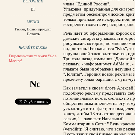
ИСТОЧНИК
члена "Единой России".
Упаковка, придуманная для сигарет
DP
предметом бескомпромиссной критик
только признали ее некорректной, 
МЕТКИ
воспрепятствовать ее распростран
Рынки
,
Новый продукт
,
Речь идет об оформлении коробок си
Новость
дамские сигареты упаковали в коро
рисунками, которые, по мнению мн
ЧИТАЙТЕ ТАКЖЕ
подростков. Что касается "Kiss", т
нарушающей законодательство, одн
Гидравлические тележки Yale в
Три года назад компания "Донской т
Москве!
рекламу, - информирует AdMe.ru, -
плакате была изображена девушка с
"Лолиты". Героиня новой рекламы з
прежнему юная барышня с чупа-чуп
Как заметил в своем блоге Алексей
подобную рекламу представить себе
потенциальных исков, сколько по п
общественным мнением на эту тему
ускользнул и тот факт, что владеле
хочет, чтобы 13-ти летние девочки
легких," – заявляет Навальный.
Комментарии в Сети: " Будь красив
(verrdikt); "Я считаю, что всю рек
Пусть тянут свой бизнес на нас, уж