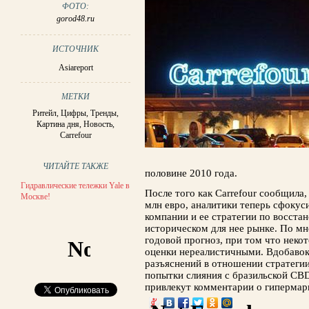
ФОТО:
gorod48.ru
ИСТОЧНИК
Asiareport
МЕТКИ
Ритейл
,
Цифры
,
Тренды
,
Картина дня
,
Новость
,
Carrefour
ЧИТАЙТЕ ТАКЖЕ
половине 2010 года.
Гидравлические тележки Yale в
После того как Carrefour сообщила,
Москве!
млн евро, аналитики теперь сфоку
компании и ее стратегии по восста
историческом для нее рынке. По мн
годовой прогноз, при том что неко
оценки нереалистичными. Вдобавок
разъяснений в отношении стратеги
попытки слияния с бразильской CBD
привлекут комментарии о гипермар