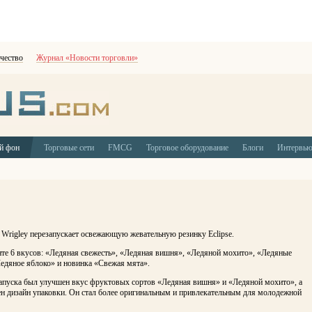
чество
Журнал «Новости торговли»
й фон
Торговые сети
FMCG
Торговое оборудование
Блоги
Интервь
Wrigley перезапускает освежающую жевательную резинку Eclipse.
нте 6 вкусов: «Ледяная свежесть», «Ледяная вишня», «Ледяной мохито», «Ледяные
Ледяное яблоко» и новинка «Свежая мята».
запуска был улучшен вкус фруктовых сортов «Ледяная вишня» и «Ледяной мохито», а
ен дизайн упаковки. Он стал более оригинальным и привлекательным для молодежной