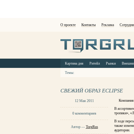
О проекте
Контакты
Реклама
Сотрудни
Картина дня
Ритейл
Рынки
Внешни
Темы:
СВЕЖИЙ ОБРАЗ ECLIPSE
Компания 
12 Мая 2011
В ассортиме
тропики», «
0 комментариев
В ходе пере
также измен
Автор —
TorgRus
аудитории.