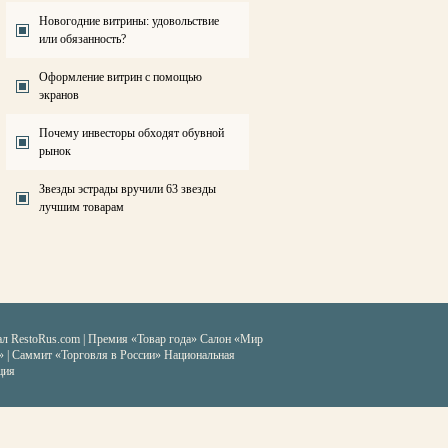
Новогодние витрины: удовольствие
или обязанность?
Оформление витрин с помощью
экранов
Почему инвесторы обходят обувной
рынок
Звезды эстрады вручили 63 звезды
лучшим товарам
ал RestoRus.com
|
Премия «Товар года»
Салон «Мир
» | Саммит «Торговля в России»
Национальная
ция