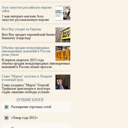
Asos запустил российскую версию
сайта
1 мая интернет-магазин Asos
запустил русскоязычную версию
Best Buy уходит из Европы
Best Buy продает европейский бизнес
бывшему владельцу
Объемы продаж международных
пивоваренных компаний в России
резко упали
В первом квартале 2013 года
объемы продаж международных пивоваренных
компаний в России сильно просели
Глава "Марты" получил в Лондоне
условный срок
Глава холдинга "Марта" Георгий
Трефилов приговорен к полутора
годам лишения свободы условно
ЛУЧШИЕ БЛОГИ
Расширение торговых сетей
«Товар года 2012»