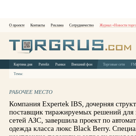
О проекте
Контакты
Реклама
Сотрудничество
Журнал «Новости торг
Картина дня
Ритейл
Рынки
Внешний фон
Торговые сети
F
Темы:
РАБОЧЕЕ МЕСТО
Компания Expertek IBS, дочерняя струк
поставщик тиражируемых решений для 
сетей АЗС, завершила проект по автома
одежда класса люкс Black Berry. Специа