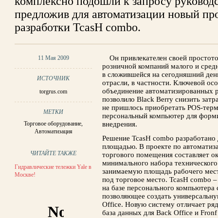
комплексно подошли к запросу руководст
предложив для автоматизации новый пр
разработки TcasH combo.
Он привлекателен своей простот
11 Мая 2009
розничной компаний малого и средн
в сложившейся на сегодняшний день
ИСТОЧНИК
отрасли, в частности. Ключевой ос
объединение автоматизированных р
torgrus.com
позволило Black Berry снизить затр
не пришлось приобретать POS-терм
МЕТКИ
персональный компьютер для форми
Торговое оборудование
,
внедрения.
Автоматизация
Решение TcasH combo разработано 
площадью. В проекте по автоматиза
ЧИТАЙТЕ ТАКЖЕ
торгового помещения составляет ок
минимального набора технического
Гидравлические тележки Yale в
занимаемую площадь рабочего мест
Москве!
под торговое место. TcasH combo –
на базе персонального компьютера
позволяющее создать универсальн
Office. Новую систему отличает ря
база данных для Back Office и Fron