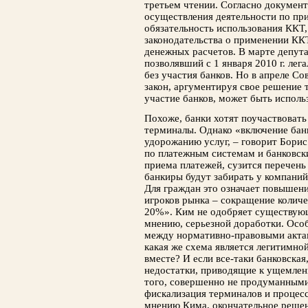
третьем чтении. Согласно документу
осуществления деятельности по пр
обязательность использования ККТ,
законодательства о применении КК
денежных расчетов. В марте депут
позволявший с 1 января 2010 г. лег
без участия банков. Но в апреле С
закон, аргументируя свое решение 
участие банков, может быть исполь
Похоже, банки хотят поучаствовать
терминалы. Однако «включение банк
удорожанию услуг, – говорит Бори
по платежным системам и банковск
приема платежей, сузится перечень 
банкиры будут забирать у компаний
Для граждан это означает повышени
игроков рынка – сокращение количе
20%». Ким не одобряет существующ
мнению, серьезной доработки. Осо
между нормативно-правовыми актам
какая же схема является легитимной
вместе? И если все-таки банковская
недостатки, приводящие к ущемлен
того, совершенно не продуманными
фискализация терминалов и процес
мнению Кима, окончательное решен