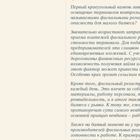
Первый краеугольный камень за
оснащение терминалов контроль
называемыми фискальными регист
опасности для малого бизнеса?
Значительно возрастают затрат
приема платежей фискального 
стоимости терминала. Для под
предпринимателей это слишком 
единовременных вложений. С уч
дороговизны финансовых ресурсо
возможность получения займа ил
этот фактор может привести к 
Особенно крах грозит сельским
Кроме того, фискальный регис
каждый день. Это влечет за со
материалы, работу персонала, 
рентабельность, и в итоге так
бизнеса с рынка. К тому же, еж
противоречит сути самого венди
основной принцип вендинга – ра
Также на данный момент ни у пр
производителей фискальных рег
готовности к работе. К пример