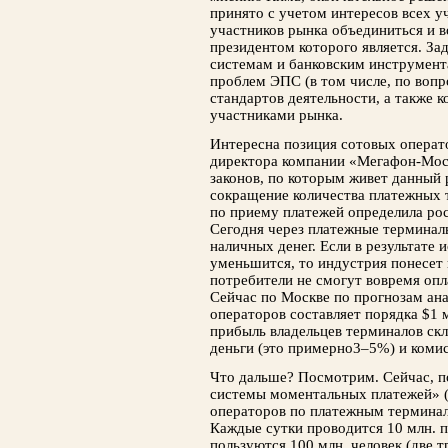
принято с учетом интересов всех у
участников рынка объединиться и в
президентом которого является. З
системам и банковским инструмент
проблем ЭПС (в том числе, по воп
стандартов деятельности, а также 
участниками рынка.
Интересна позиция сотовых операт
директора компании «Мегафон-Моск
законов, по которым живет данный 
сокращение количества платежных 
по приему платежей определила рос
Сегодня через платежные терминал
наличных денег. Если в результате 
уменьшится, то индустрия понесет
потребители не смогут вовремя опл
Сейчас по Москве по прогнозам ан
операторов составляет порядка $1 м
прибыль владельцев терминалов скл
деньги (это примерно3–5%) и комис
Что дальше? Посмотрим. Сейчас, 
системы моментальных платежей» 
операторов по платежным терминала
Каждые сутки проводится 10 млн. 
пользуются 100 млн. человек (две т