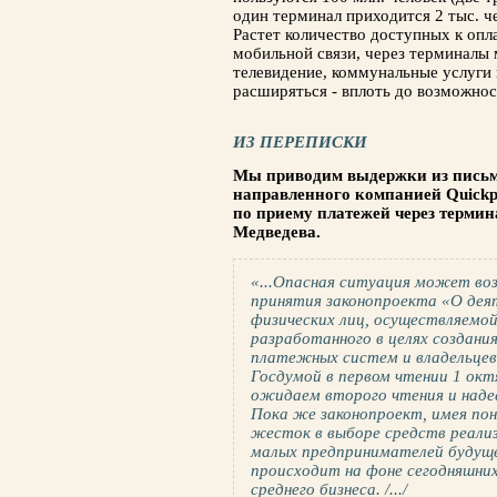
один терминал приходится 2 тыс. че
Растет количество доступных к опл
мобильной связи, через терминалы 
телевидение, коммунальные услуги 
расширяться - вплоть до возможнос
ИЗ ПЕРЕПИСКИ
Мы приводим выдержки из письма 
направленного компанией Quickp
по приему платежей через термин
Медведева.
«...Опасная ситуация может воз
принятия законопроекта «О дея
физических лиц, осуществляемо
разработанного в целях создани
платежных систем и владельцев
Госдумой в первом чтении 1 окт
ожидаем второго чтения и наде
Пока же законопроект, имея пон
жесток в выборе средств реали
малых предпринимателей будуще
происходит на фоне сегодняшни
среднего бизнеса. /.../