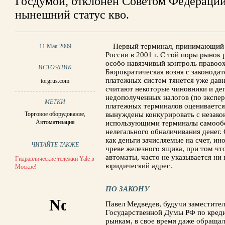
Госдумой, отклонен Советом Федерации
нынешний статус кво.
Первый терминал, принимающий о
11 Мая 2009
России в 2001 г. С той поры рынок 
особо навязчивый контроль правоо
ИСТОЧНИК
Бюрократическая возня с законодат
платежных систем тянется уже давн
torgrus.com
считают некоторые чиновники и деп
недополученных налогов (по экспе
МЕТКИ
платежных терминалов оценивается 
Торговое оборудование
,
вынуждены конкурировать с незак
Автоматизация
использующими терминалы самообс
нелегального обналичивания денег.
как деньги зачисляемые на счет, ино
ЧИТАЙТЕ ТАКЖЕ
чреве железного ящика, при том чт
автоматы, часто не указывается ни 
Гидравлические тележки Yale в
юридический адрес.
Москве!
ПО ЗАКОНУ
Павел Медведев, будучи заместите
Государственной Думы РФ по кред
рынкам, в свое время даже обращал