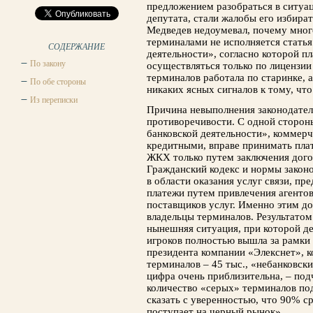
предложением разобраться в ситуа
депутата, стали жалобы его избира
Медведев недоумевал, почему мно
терминалами не исполняется статья 
СОДЕРЖАНИЕ
деятельности», согласно которой п
По закону
осуществляться только по лицензи
терминалов работала по старинке, 
По обе стороны
никаких ясных сигналов к тому, что
Из переписки
Причина невыполнения законодател
противоречивости. С одной стороны
банковской деятельности», коммерч
кредитными, вправе принимать плат
ЖКХ только путем заключения догов
Гражданский кодекс и нормы закон
в области оказания услуг связи, п
платежи путем привлечения агентов
поставщиков услуг. Именно этим д
владельцы терминалов. Результато
нынешняя ситуация, при которой д
игроков полностью вышла за рамки
президента компании «Элекснет», 
терминалов – 45 тыс., «небанковск
цифра очень приблизительна, – под
количество «серых» терминалов по
сказать с уверенностью, что 90% с
поступает на черный рынок».