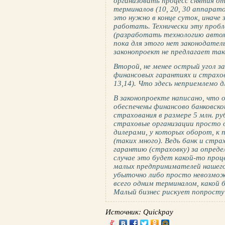
организовать процесс снятия от
терминалов (10, 20, 30 аппарат
это нужно в конце суток, иначе
работать. Технически эту проб
(разработать технологию автом
пока для этого нет законодате
законопроект не предлагает тако
Второй, не менее острый угол з
финансовых гарантиях и страхо
13,14). Что здесь неприемлемо д
В законопроекте написано, что
обеспечены финансово банковско
страхования в размере 5 млн. ру
страховые организации просто 
дилерами, у которых оборот, к п
(таких много). Ведь банк и стр
гарантию (страховку) за опреде
случае это будет какой-то проц
малых предпринимателей нашего
убыточно либо просто невозмож
всего одним терминалом, какой б
Малый бизнес рискует попросту
Источник: Quickpay