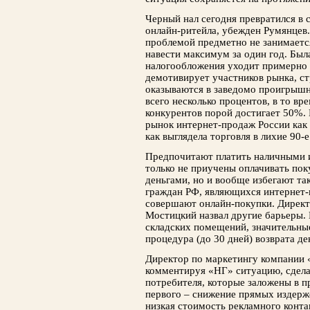
Черный нал сегодня превратился в
онлайн-ритейла, убежден Румянцев.
проблемой предметно не занимаетс
навести максимум за один год. Был
налогообложения уходит примерно 
демотивирует участников рынка, с
оказываются в заведомо проигрышн
всего несколько процентов, в то вр
конкурентов порой достигает 50%.
рынок интернет-продаж России как
как выглядела торговля в лихие 90-
Предпочитают платить наличными и
только не приучены оплачивать по
деньгами, но и вообще избегают так
граждан РФ, являющихся интернет-п
совершают онлайн-покупки. Директ
Мостицкий назвал другие барьеры.
складских помещений, значительные
процедура (до 30 дней) возврата де
Директор по маркетингу компании
комментируя «НГ» ситуацию, сделал
потребителя, которые заложены в п
первого – снижение прямых издерж
низкая стоимость рекламного конта