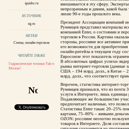
iguides.ru
вмешивается в эту сферу. Эксперт
непрозрачным и диким, какой была 
лихие 90-е годы прошлого века.
ИСТОЧНИК
Президент Ассоциации компаний и
ng.ru
Румянцев представил материалы ис
компанией Enter, о состоянии и пер
МЕТКИ
торговли в России. Картина оказал
стороны, россияне все активнее п
Статьи
,
онлайн-торговля
его возможности для приобретения 
онлайн-ритейла в текущем году сос
ЧИТАЙТЕ ТАКЖЕ
Евросоюзе этот показатель огранич
В абсолютных цифрах успехи лидер
Гидравлические тележки Yale в
рынка интернет-торговли (данные за 
Москве!
США – 194 млрд. долл., в Китае – 25
млрд. долл., что соответствует при
Впрочем, статистика интернет-торг
Румянцев признался, что из почти 
услуги в Интернете, лишь единицы 
Подавляющее же большинство учас
предпочитает наличные, что позвол
Статистика Enter такая: 20–25% по
картами, 75–80% – живыми деньгам
OZON: россияне неохотно пользуют
товаров в Интернете. Доля составля
ситуация сохраняется на протяжени