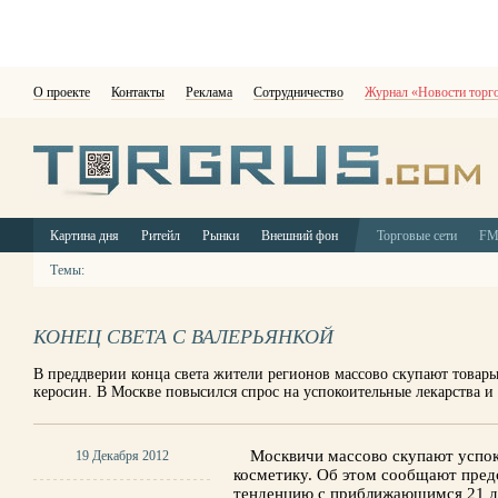
О проекте
Контакты
Реклама
Сотрудничество
Журнал «Новости торг
Картина дня
Ритейл
Рынки
Внешний фон
Торговые сети
F
Темы:
КОНЕЦ СВЕТА С ВАЛЕРЬЯНКОЙ
В преддверии конца света жители регионов массово скупают товары
керосин. В Москве повысился спрос на успокоительные лекарства и
Москвичи массово скупают успо
19 Декабря 2012
косметику. Об этом сообщают предс
тенденцию с приближающимся 21 д