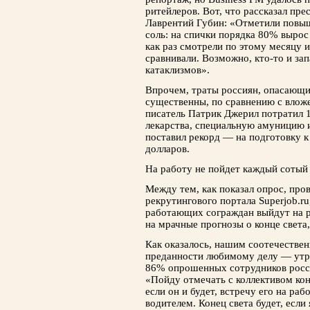
ритейлеров. Вот, что рассказал пр
Лаврентий Губин: «Отметили повыш
соль: на спички порядка 80% вырос
как раз смотрели по этому месяцу 
сравнивали. Возможно, кто-то и зап
катаклизмов».
Впрочем, траты россиян, опасающих
существенны, по сравнению с влож
писатель Патрик Джерил потратил 1
лекарства, специальную амуницию 
поставил рекорд — на подготовку к
долларов.
На работу не пойдет каждый сотый
Между тем, как показал опрос, пр
рекрутингового портала Superjob.
работающих сограждан выйдут на ра
на мрачные прогнозы о конце света
Как оказалось, нашим соотечествен
преданности любимому делу — утро
86% опрошенных сотрудников росси
«Пойду отмечать с коллективом коне
если он и будет, встречу его на ра
водителем. Конец света будет, если