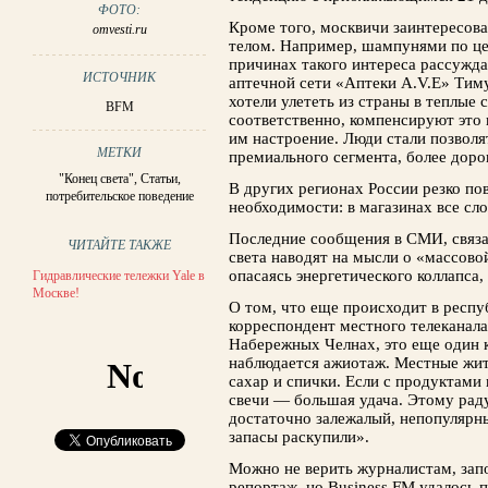
ФОТО:
Кроме того, москвичи заинтересова
omvesti.ru
телом. Например, шампунями по цен
причинах такого интереса рассужда
ИСТОЧНИК
аптечной сети «Аптеки A.V.E» Тим
хотели улететь из страны в теплые с
BFM
соответственно, компенсируют это 
им настроение. Люди стали позволя
МЕТКИ
премиального сегмента, более доро
"Конец света"
,
Статьи
,
В других регионах России резко по
потребительское поведение
необходимости: в магазинах все сло
Последние сообщения в СМИ, связ
ЧИТАЙТЕ ТАКЖЕ
света наводят на мысли о «массовой
опасаясь энергетического коллапса,
Гидравлические тележки Yale в
Москве!
О том, что еще происходит в респу
корреспондент местного телеканал
Набережных Челнах, это еще один 
наблюдается ажиотаж. Местные жите
сахар и спички. Если с продуктами 
свечи — большая удача. Этому раду
достаточно залежалый, непопулярны
запасы раскупили».
Можно не верить журналистам, запо
репортаж, но Business FM удалось