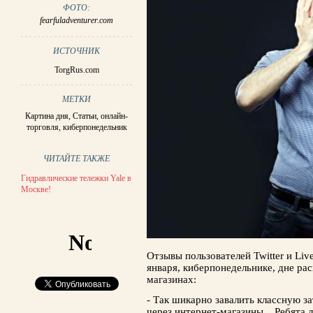
ФОТО:
fearfuladventurer.com
ИСТОЧНИК
TorgRus.com
МЕТКИ
Картина дня
,
Статьи
,
онлайн-
торговля
,
киберпонедельник
ЧИТАЙТЕ ТАКЖЕ
Гидравлические тележки Yale в
Москве!
Отзывы пользователей Twitter и Liv
января, киберпонедельнике, дне ра
магазинах:
- Так шикарно завалить классную з
через интернет-магазины... Ребята 