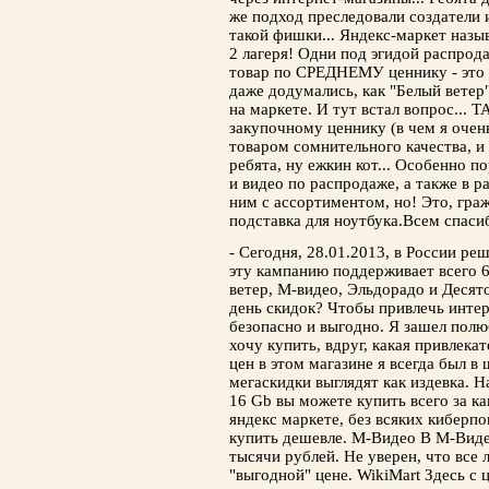
же подход преследовали создатели и
такой фишки... Яндекс-маркет назыв
2 лагеря! Одни под эгидой распрод
товар по СРЕДНЕМУ ценнику - это я
даже додумались, как "Белый ветер
на маркете. И тут встал вопрос... Т
закупочному ценнику (в чем я очень
товаром сомнительного качества, и 
ребята, ну ежкин кот... Особенно п
и видео по распродаже, а также в р
ним с ассортиментом, но! Это, гр
подставка для ноутбука.Всем спаси
- Сегодня, 28.01.2013, в России ре
эту кампанию поддерживает всего 6 
ветер, М-видео, Эльдорадо и Десят
день скидок? Чтобы привлечь интер
безопасно и выгодно. Я зашел полю
хочу купить, вдруг, какая привлека
цен в этом магазине я всегда был в
мегаскидки выглядят как издевка. 
16 Gb вы можете купить всего за ка
яндекс маркете, без всяких киберп
купить дешевле. М-Видео В М-Видео
тысячи рублей. Не уверен, что все 
"выгодной" цене. WikiMart Здесь с 