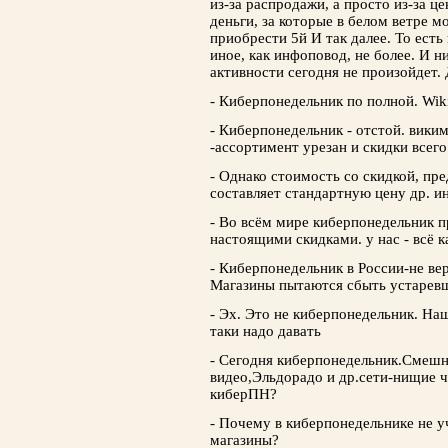
из-за распродажи, а просто из-за ц
деньги, за которые в белом ветре м
приобрести 5й И так далее. То есть
иное, как инфоповод, не более. И н
активности сегодня не произойдет.
- Киберпонедельник по полной. Wiki
- Киберпонедельник - отстой. виким
-ассортимент урезан и скидки всег
- Однако стоимость со скидкой, пред
составляет стандартную цену др. и
- Во всём мире киберпонедельник п
настоящими скидками. у нас - всё к
- Киберпонедельник в России-не вер
Магазины пытаются сбыть устарев
- Эх. Это не киберпонедельник. Наш
таки надо давать
- Сегодня киберпонедельник.Смеш
видео,Эльдорадо и др.сети-нищие ч
киберПН?
- Почему в киберпонедельнике не 
магазины?