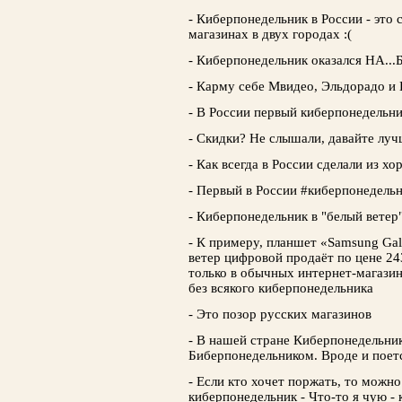
- Киберпонедельник в России - это 
магазинах в двух городах :(
- Киберпонедельник оказался НА..
- Карму себе Мвидео, Эльдорадо и
- В России первый киберпонедельн
- Скидки? Не слышали, давайте луч
- Как всегда в России сделали из х
- Первый в России #киберпонедель
- Киберпонедельник в "белый ветер"
- К примеру, планшет «Samsung Ga
ветер цифровой продаёт по цене 24
только в обычных интернет-магазин
без всякого киберпонедельника
- Это позор русских магазинов
- В нашей стране Киберпонедельни
Биберпонедельником. Вроде и поется
- Если кто хочет поржать, то можн
киберпонедельник - Что-то я чую -