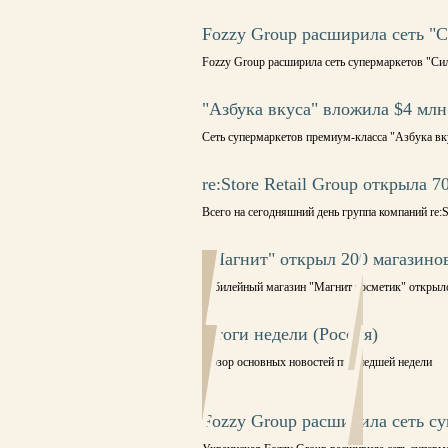
Fozzy Group расширила сеть "
Fozzy Group расширила сеть супермаркетов "Си
"Азбука вкуса" вложила $4 млн
Сеть супермаркетов премиум-класса "Азбука вк
re:Store Retail Group открыла 7
Всего на сегодняшний день группа компаний re:S
"Магнит" открыл 200 магазино
Юбилейный магазин "Магнит косметик" открылс
Итоги недели (Россия)
Обзор основных новостей прошедшей недели
Fozzy Group расширила сеть с