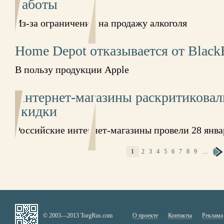
работы
Из-за ограничений на продажу алкоголя
Home Depot отказывается от Black
В пользу продукции Apple
Интернет-магазины раскритикова
скидки
Российские интернет-магазины провели 28 янв
1
2
3
4
5
6
7
8
9
…
СТРАНИЦЫ
© 2003—2013 TorgRus.com
О проекте
Контакты
Реклама