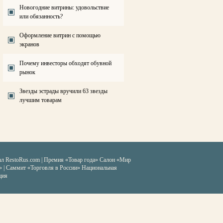
Новогодние витрины: удовольствие
или обязанность?
Оформление витрин с помощью
экранов
Почему инвесторы обходят обувной
рынок
Звезды эстрады вручили 63 звезды
лучшим товарам
ал RestoRus.com
|
Премия «Товар года»
Салон «Мир
» | Саммит «Торговля в России»
Национальная
ция