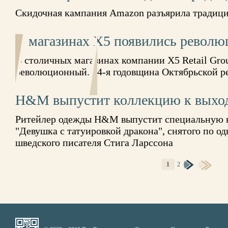
Скидочная кампания Amazon разъярила традиц
В магазинах X5 появились револ
В столичных магазинах компании X5 Retail Gro
революционный. 94-я годовщина Октябрьской р
H&M выпустит коллекцию к выхо
Ритейлер одежды H&M выпустит специальную 
"Девушка с татуировкой дракона", снятого по 
шведского писателя Стига Ларссона
1
2
СТРАНИЦЫ