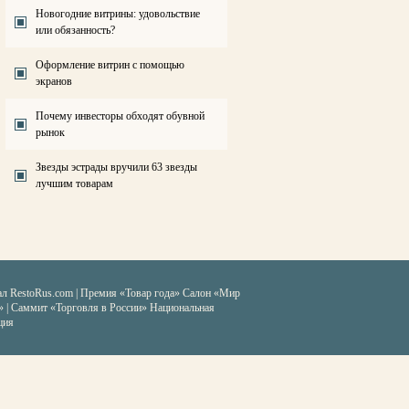
Новогодние витрины: удовольствие
или обязанность?
Оформление витрин с помощью
экранов
Почему инвесторы обходят обувной
рынок
Звезды эстрады вручили 63 звезды
лучшим товарам
ал RestoRus.com
|
Премия «Товар года»
Салон «Мир
» | Саммит «Торговля в России»
Национальная
ция