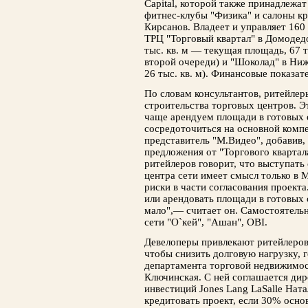
Capital, которой также принадлежа
фитнес-клубы "Физика" и салоны к
Кирсанов. Владеет и управляет 160
ТРЦ "Торговый квартал" в Домодедов
тыс. кв. м — текущая площадь, 67 т
второй очереди) и "Шоколад" в Ниж
26 тыс. кв. м). Финансовые показат
По словам консультантов, ритейлер
строительства торговых центров. 
чаще арендуем площади в готовых 
сосредоточиться на основной комп
представитель "М.Видео", добавив,
предложения от "Торгового квартал
ритейлеров говорит, что выступать
центра сети имеет смысл только в М
риски в части согласования проект
или арендовать площади в готовых 
мало",— считает он. Самостоятельн
сети "О`кей", "Ашан", OBI.
Девелоперы привлекают ритейлеров 
чтобы снизить долговую нагрузку, 
департамента торговой недвижимости
Ключинская. С ней соглашается ди
инвестиций Jones Lang LaSalle Нат
кредитовать проект, если 30% осн