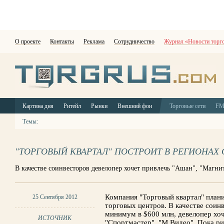
О проекте
Контакты
Реклама
Сотрудничество
Журнал «Новости торг
Картина дня
Ритейл
Рынки
Внешний фон
Торговые сети
F
Темы:
"ТОРГОВЫЙ КВАРТАЛ" ПОСТРОИТ В РЕГИОНАХ С
В качестве соинвесторов девелопер хочет привлечь "Ашан", "Магни
Компания "Торговый квартал" плани
25 Сентября 2012
торговых центров. В качестве соин
минимум в $600 млн, девелопер хоч
ИСТОЧНИК
"Спортмастер", "М.Видео". Пока р