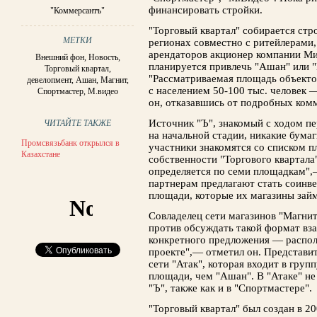
финансировать стройки.
"Коммерсантъ"
"Торговый квартал" собирается стр
МЕТКИ
регионах совместно с ритейлерами,
арендаторов акционер компании Ми
Внешний фон
,
Новость
,
планируется привлечь "Ашан" или "
Торговый квартал
,
"Рассматриваемая площадь объектов 
девелопмент
,
Ашан
,
Магнит
,
с населением 50-100 тыс. человек 
Спортмастер
,
М.видео
он, отказавшись от подробных ком
Источник "Ъ", знакомый с ходом пе
ЧИТАЙТЕ ТАКЖЕ
на начальной стадии, никакие бума
Промсвязьбанк открылся в
участники знакомятся со списком п
Казахстане
собственности "Торгового квартала"
определяется по семи площадкам",—
партнерам предлагают стать соинв
площади, которые их магазины займ
Совладелец сети магазинов "Магнит
против обсуждать такой формат вза
конкретного предложения — распол
проекте",— отметил он. Представит
сети "Атак", которая входит в груп
площади, чем "Ашан". В "Атаке" не
"Ъ", также как и в "Спортмастере".
"Торговый квартал" был создан в 20