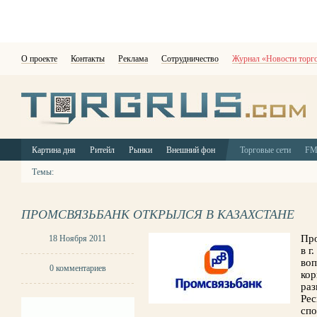
О проекте
Контакты
Реклама
Сотрудничество
Журнал «Новости торг
Картина дня
Ритейл
Рынки
Внешний фон
Торговые сети
F
Темы:
ПРОМСВЯЗЬБАНК ОТКРЫЛСЯ В КАЗАХСТАНЕ
Про
18 Ноября 2011
в г
воп
0 комментариев
кор
раз
Рес
спо