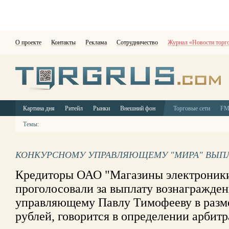
О проекте
Контакты
Реклама
Сотрудничество
Журнал «Новости торг
Картина дня
Ритейл
Рынки
Внешний фон
Торговые сети
F
Темы:
КОНКУРСНОМУ УПРАВЛЯЮЩЕМУ "МИРА" ВЫПЛА
Кредиторы ОАО "Магазины электроник
проголосовали за выплату вознагражде
управляющему Павлу Тимофееву в разм
рублей, говорится в определении арбит