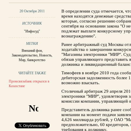
В определении суда отмечается, чт
20 Октября 2011
время находятся денежные средства
которые, согласно решению собран
ИСТОЧНИК
сентября на основании закона "О не
подлежат выплате конкурсному упр
"Инфосуд"
вознаграждению".
МЕТКИ
Ранее арбитражный суд Москвы отл
ходатайства о завершении конкурс
Внешний фон
,
"Магазины электроники "МИР". Суд
Законодательство
,
Новость
,
обязав управляющего представить в
Мир
,
банкротство
должника и ликвидационный баланс
Тимофеев в ноябре 2010 года сообщ
ЧИТАЙТЕ ТАКЖЕ
дебиторская задолженность более 1
Промсвязьбанк открылся в
возможно взыскать.
Казахстане
Столичный арбитраж 29 апреля 201
электроники "МИР", удовлетворив 
комиссии компании, управляющей 
Представитель должника ранее сооб
компании на момент подачи заявлен
4,626 миллиарда рублей, у ОАО "М
предположительно, 60 кредиторов, 
требования к должнику.