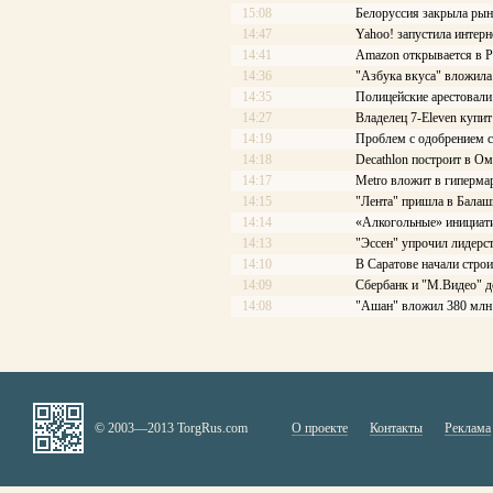
15:08
Белоруссия закрыла рын
14:47
Yahoo! запустила интерн
14:41
Amazon открывается в Р
14:36
"Азбука вкуса" вложила
14:35
Полицейские арестовали 
14:27
Владелец 7-Eleven купит
14:19
Проблем с одобрением с
14:18
Decathlon построит в Ом
14:17
Меtrо вложит в гиперма
14:15
"Лента" пришла в Балаш
14:14
«Алкогольные» инициати
14:13
"Эссен" упрочил лидерс
14:10
В Саратове начали стро
14:09
Сбербанк и "М.Видео" д
14:08
"Ашан" вложил 380 млн 
© 2003—2013 TorgRus.com
О проекте
Контакты
Реклама