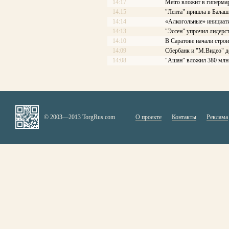
14:17
Меtrо вложит в гиперма
14:15
"Лента" пришла в Балаш
14:14
«Алкогольные» инициати
14:13
"Эссен" упрочил лидерс
14:10
В Саратове начали стро
14:09
Сбербанк и "М.Видео" д
14:08
"Ашан" вложил 380 млн 
© 2003—2013 TorgRus.com
О проекте
Контакты
Реклама