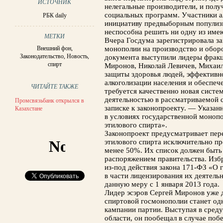
ИСТОЧНИК
нелегальные производители, и полу
социальных программ. Участники а
РБК daily
инициативу предвыборным популиз
неспособна решить ни одну из име
МЕТКИ
Вчера Госдума зарегистрировала з
Внешний фон
,
монополии на производство и обор
Законодательство
,
Новость
,
документа выступили лидеры фракц
спирт
Миронов, Николай Левичев, Михаил
защиты здоровья людей, эффективн
алкоголизации населения и обеспеч
ЧИТАЙТЕ ТАКЖЕ
требуется качественно новая систем
деятельностью в рассматриваемой 
Промсвязьбанк открылся в
записке к законопроекту. — Указан
Казахстане
в условиях государственной монопо
этилового спирта».
Законопроект предусматривает пере
этилового спирта исключительно пр
менее 50%. Их список должен быть
распоряжением правительства. Изб
из-под действия закона 171-ФЗ «О 
в части лицензирования их деятель
данную меру с 1 января 2013 года.
Лидер эсэров Сергей Миронов уже д
спиртовой госмонополии станет од
кампании партии. Выступая в среду
области, он пообещал в случае поб