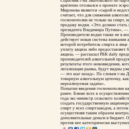
Соратник г-на Звагельского по пар
критично отозвался о проекте эсэро
Миронова является «сырой и недос
считает, что для снижения алкогол
госмонополии не только на спирт, 
продажу водки. «Это должно стать 
президента Владимира Путина», — з
Производители водки также не в во
действует новая система взимания а
которой потребитель спирта в лице
уплату акциза либо предоставляет 
акциза, — рассказал РБК daily пре
производителей алкогольной проду
результаты этого нововведения, кот
легализации рынка, будут видны уже
— это шаг назад». По словам г-на 
товарную алкогольную цепочку, как
нереализуемая задача».
Попытки введения госмонополии на
ранее. Ближе всех к осуществлению
года экс-министр сельского хозяйст
создать государственную акционер
спирт у всех спиртзаводов, а потом
осуществляя таким образом контрол
дополнительные деньги в бюджет. О
против нее категорически выступи