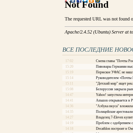
ВСЕ ПОСЛЕДНИЕ НОВО
17:02
Смена главы "Почты Рос
15:20
Пивовары Германии выст
15:19
Пермское УФАС не нашл
15:14
Руководителем «Почты Ро
15:11
"Детский мир" ищет рек
15:08
Белоруссия закрыла рын
14:47
Yahoo! запустила интерн
14:41
Amazon открывается в Р
14:36
"Азбука вкуса" вложила
14:35
Полицейские арестовали 
14:27
Владелец 7-Eleven купит
14:19
Проблем с одобрением с
14:18
Decathlon построит в Ом