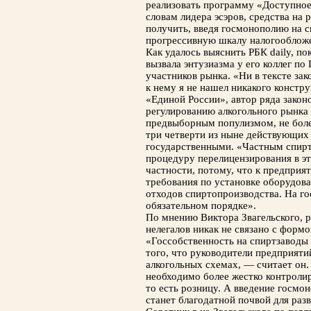
реализовать программу «Доступное
словам лидера эсэров, средства на
получить, введя госмонополию на сп
прогрессивную шкалу налогооблож
Как удалось выяснить РБК daily, по
вызвала энтузиазма у его коллег по 
участников рынка. «Ни в тексте зак
к нему я не нашел никакого констру
«Единой России», автор ряда закон
регулированию алкогольного рынка 
предвыборным популизмом, не более
три четверти из ныне действующих 
государственными. «Частным спир
процедуру перелицензирования в эт
частности, потому, что к предприя
требования по установке оборудова
отходов спиртопроизводства. На го
обязательном порядке».
По мнению Виктора Звагельского, 
нелегалов никак не связано с форм
«Госсобственность на спиртзаводы 
того, что руководители предприяти
алкогольных схемах, — считает он.
необходимо более жестко контролир
то есть розницу. А введение госмо
станет благодатной почвой для раз