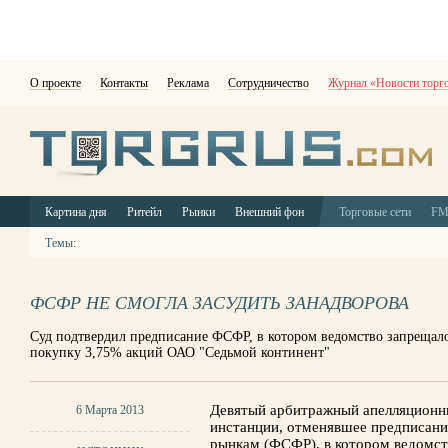
О проекте
Контакты
Реклама
Сотрудничество
Журнал «Новости торг
Картина дня
Ритейл
Рынки
Внешний фон
Торговые сети
F
Темы:
ФСФР НЕ СМОГЛА ЗАСУДИТЬ ЗАНАДВОРОВА
Суд подтвердил предписание ФСФР, в котором ведомство запрещало
покупку 3,75% акций ОАО "Седьмой континент"
Девятый арбитражный апелляционн
6 Марта 2013
инстанции, отменявшее предписан
рынкам (ФСФР), в котором ведомст