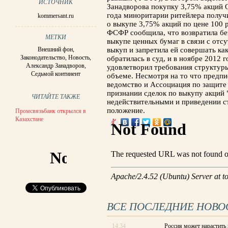
ИСТОЧНИК
Занадворова покупку 3,75% акций 
года миноритарии ритейлера получи
kommersant.ru
о выкупе 3,75% акций по цене 100 
ФСФР сообщила, что возвратила бе
МЕТКИ
выкупе ценных бумаг в связи с отс
Внешний фон
,
выкуп и запретила ей совершать ка
Законодательство
,
Новость
,
обратилась в суд, и в ноябре 2012
Александр Занадворов
,
удовлетворил требования структур
Седьмой континент
объеме. Несмотря на то что предп
ведомство и Ассоциация по защите 
признании сделок по выкупу акций
ЧИТАЙТЕ ТАКЖЕ
недействительными и приведении с
положение.
Промсвязьбанк открылся в
Казахстане
ВСЕ ПОСЛЕДНИЕ НОВО
14:34
Россия может нарастить