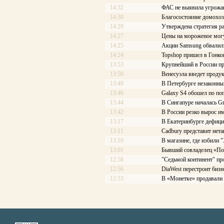
14:32
ФАС не выявила угрожаю
14:30
Благосостояние домохо
14:29
Утверждена стратегия р
14:27
Цены на мороженое могу
14:25
Акции Samsung обвалил
14:24
Topshop пришел в Гонко
13:53
Крупнейший в России пр
13:50
Венесуэла введет проду
13:49
В Петербурге незаконны
13:46
Galaxy S4 обошел по по
13:44
В Сингапуре началась Gre
13:42
В России резко вырос и
13:17
В Екатеринбурге дефиц
13:11
Cadbury представит не
13:10
В магазине, где избили
13:01
Бывший совладелец «Под
12:58
"Седьмой континент" пр
12:56
DiaWest перестроит бизн
12:53
В «Монетке» продавали