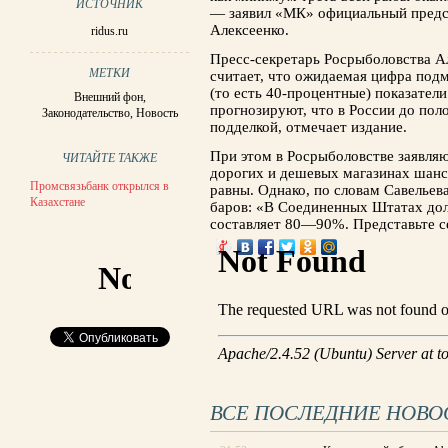
ИСТОЧНИК
— заявил «МК» официальный предст
Алексеенко.
ridus.ru
Пресс-секретарь Росрыболовства А
МЕТКИ
считает, что ожидаемая цифра под
(то есть 40-процентные) показател
Внешний фон
,
прогнозируют, что в России до по
Законодательство
,
Новость
подделкой, отмечает издание.
При этом в Росрыболовстве заявляют
ЧИТАЙТЕ ТАКЖЕ
дорогих и дешевых магазинах шан
Промсвязьбанк открылся в
равны. Однако, по словам Савельев
Казахстане
баров: «В Соединенных Штатах до
составляет 80—90%. Представьте себ
ВСЕ ПОСЛЕДНИЕ НОВО