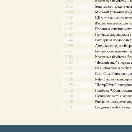
21:53
Квартальный убыток Abe
21:52
Sony может продать част
21:49
Microsoft усложнит про
17:52
ЦБ хотят назначить отве
17:49
iPad используется для 
17:47
Половина чешских мага
17:45
Прибыль Gap выросла в 
17:44
Рост цен на продовольст
17:09
Американские ритейлеры
17:07
Белорусская таможня пр
17:04
Квартальный убыток Se
17:03
"Детский мир" впервые 
17:01
P&G объявила о смене г
16:59
Coca-Cola обвинили в д
16:58
Ralph Lauren зафиксиро
16:55
"ЦентрОбувь" оштрафов
16:52
Главбуха "Обувь России
16:50
Путин обещает не менять
20:28
Россияне стали реже ход
20:26
Продажи Facebook-смар