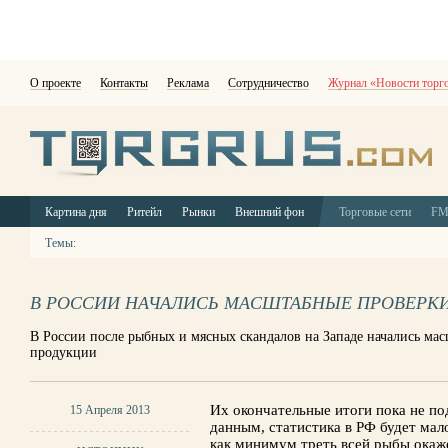
О проекте
Контакты
Реклама
Сотрудничество
Журнал «Новости торг
Картина дня
Ритейл
Рынки
Внешний фон
Торговые сети
F
Темы:
В РОССИИ НАЧАЛИСЬ МАСШТАБНЫЕ ПРОВЕРКИ
В России после рыбных и мясных скандалов на Западе начались ма
продукции
Их окончательные итоги пока не по
15 Апреля 2013
данным, статистика в РФ будет мало
как минимум треть всей рыбы окаж