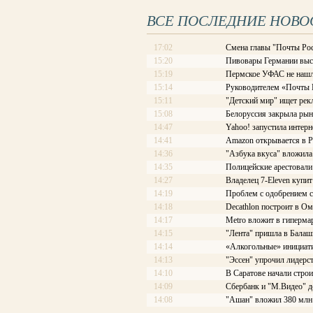
ВСЕ ПОСЛЕДНИЕ НОВО
17:02
Смена главы "Почты Рос
15:20
Пивовары Германии выст
15:19
Пермское УФАС не нашл
15:14
Руководителем «Почты Ро
15:11
"Детский мир" ищет рек
15:08
Белоруссия закрыла рын
14:47
Yahoo! запустила интерн
14:41
Amazon открывается в Р
14:36
"Азбука вкуса" вложила
14:35
Полицейские арестовали 
14:27
Владелец 7-Eleven купит
14:19
Проблем с одобрением с
14:18
Decathlon построит в Ом
14:17
Меtrо вложит в гиперма
14:15
"Лента" пришла в Балаш
14:14
«Алкогольные» инициати
14:13
"Эссен" упрочил лидерс
14:10
В Саратове начали стро
14:09
Сбербанк и "М.Видео" д
14:08
"Ашан" вложил 380 млн 