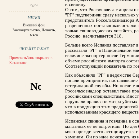
и свинину.
rg.ru
О том, что Россия ввела с апреля о
"РГ" подтвердили сразу несколько 
МЕТКИ
представитель Россельхознадзора Ал
Внешний фон
,
разрешенных поставщиков осталось
Законодательство
,
Новость
,
только свиноводческих хозяйств, р
мясо
Россию, насчитывается 318.
Больше всего Испания поставляет в
ЧИТАЙТЕ ТАКЖЕ
рассказали "РГ" в Национальной мя
величине экспортер после Германии
Промсвязьбанк открылся в
объеме российского импорта состав
Казахстане
Соответствующий показатель по гов
Как объяснили "РГ" в ведомстве Се
попали предприятия, поставлявшие
ветеринарной службы. Но после м
Россельхознадзор оставил такое пр
российскими специалистами. Иност
нарушали правила осмотра убитых 
что в продукцию этих предприятий
использованием красящего веществ
Испанская свинина и говядина в осн
магазинах ее не встретишь. Но для
мясо прежде всего ассоциируется 
хамоном. Он по идее исчезнуть из 