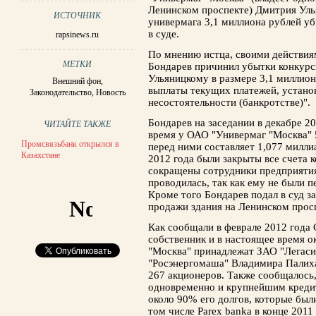
Ленинском проспекте) Дмитрия Уль
ИСТОЧНИК
универмага 3,1 миллиона рублей у
в суде.
rapsinews.ru
По мнению истца, своими действи
МЕТКИ
Бондарев причинил убытки конкур
Ульяницкому в размере 3,1 миллион
Внешний фон
,
выплаты текущих платежей, устано
Законодательство
,
Новость
несостоятельности (банкротстве)".
Бондарев на заседании в декабре 2
ЧИТАЙТЕ ТАКЖЕ
время у ОАО "Универмаг "Москва" 
Промсвязьбанк открылся в
перед ними составляет 1,077 милли
Казахстане
2012 года были закрыты все счета 
сокращены сотрудники предприятия
проводилась, так как ему не были 
Кроме того Бондарев подал в суд з
продажи здания на Ленинском прос
Как сообщали в феврале 2012 года
собственник и в настоящее время 
"Москва" принадлежат ЗАО "Легаси 
"Росэнергомаша" Владимира Палиха
267 акционеров. Также сообщалось
одновременно и крупнейшим креди
около 90% его долгов, которые был
том числе Parex banka в конце 2011 