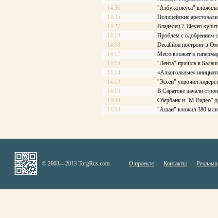
14:36
"Азбука вкуса" вложила
14:35
Полицейские арестовали 
14:27
Владелец 7-Eleven купит
14:19
Проблем с одобрением с
14:18
Decathlon построит в Ом
14:17
Меtrо вложит в гиперма
14:15
"Лента" пришла в Балаш
14:14
«Алкогольные» инициати
14:13
"Эссен" упрочил лидерс
14:10
В Саратове начали стро
14:09
Сбербанк и "М.Видео" д
14:08
"Ашан" вложил 380 млн 
© 2003—2013 TorgRus.com
О проекте
Контакты
Реклама