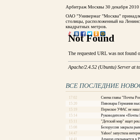
Арбитраж Москвы 30 декабря 2010 
ОАО "Универмаг "Москва" принадле
столицы, расположенный на Ленинс
квадратных метров.
ВСЕ ПОСЛЕДНИЕ НОВО
17:02
Смена главы "Почты Рос
15:20
Пивовары Германии выст
15:19
Пермское УФАС не нашл
15:14
Руководителем «Почты Ро
15:11
"Детский мир" ищет рек
15:08
Белоруссия закрыла рын
14:47
Yahoo! запустила интерн
14:41
Amazon открывается в Р