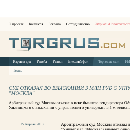
О проекте
Контакты
Реклама
Сотрудничество
Журнал «Новости торг
Картина дня
Ритейл
Рынки
Внешний фон
Торговые сети
F
Темы:
СУД ОТКАЗАЛ ВО ВЗЫСКАНИИ 3 МЛН РУБ С У
"МОСКВА"
Арбитражный суд Москвы отказал в иске бывшего гендиректора О
Ульяницкого о взыскании с управляющего универмага 3,1 миллиона
Арбитражный суд Москвы отказал 
15 Апреля 2013
"Универмаг "Москва" (владеет одн