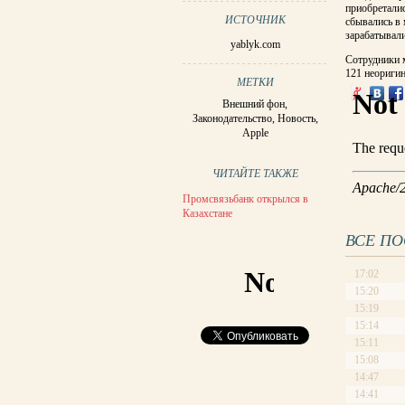
приобретали
ИСТОЧНИК
сбывались в
зарабатывали
yablyk.com
Сотрудники м
121 неоригин
МЕТКИ
Внешний фон
,
Законодательство
,
Новость
,
Apple
ЧИТАЙТЕ ТАКЖЕ
Промсвязьбанк открылся в
Казахстане
ВСЕ П
17:02
15:20
15:19
15:14
15:11
15:08
14:47
14:41