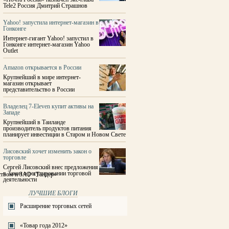
Tele2 Россия Дмитрий Страшнов
Yahoo! запустила интернет-магазин в
Гонконге
Интернет-гигант Yahoo! запустил в
Гонконге интернет-магазин Yahoo
Outlet
Amazon открывается в России
Крупнейший в мире интернет-
магазин открывает
представительство в России
Владелец 7-Eleven купит активы на
Западе
Крупнейший в Таиланде
производитель продуктов питания
планирует инвестиции в Старом и Новом Свете
Лисовский хочет изменить закон о
торговле
Сергей Лисовский внес предложения
в Закон о регулировании торговой
ством и ЗАО «Тандер»
деятельности
ЛУЧШИЕ БЛОГИ
Расширение торговых сетей
«Товар года 2012»