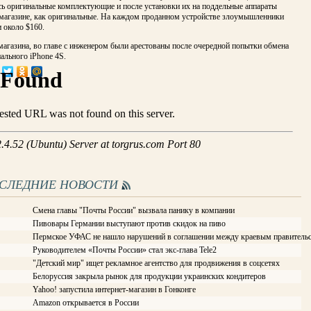
сь оригинальные комплектующие и после установки их на поддельные аппараты
 магазине, как оригинальные. На каждом проданном устройстве злоумышленники
 около $160.
агазина, во главе с инженером были арестованы после очередной попытки обмена
ального iPhone 4S.
ОСЛЕДНИЕ НОВОСТИ
Смена главы "Почты России" вызвала панику в компании
Пивовары Германии выступают против скидок на пиво
Пермское УФАС не нашло нарушений в соглашении между краевым правитель
Руководителем «Почты России» стал экс-глава Tele2
"Детский мир" ищет рекламное агентство для продвижения в соцсетях
Белоруссия закрыла рынок для продукции украинских кондитеров
Yahoo! запустила интернет-магазин в Гонконге
Amazon открывается в России