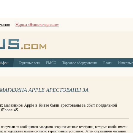
чество
Журнал «Новости торговли»
й фон
Торговые сети
FMCG
Торговое оборудование
Блоги
Интервь
МАГАЗИНА APPLE АРЕСТОВАНЫ ЗА
х магазинов Apple в Китае были арестованы за сбыт поддельной
 iPhone 4S
 получали от сообщников заведомо неоригинальные телефоны, которые якобы имели
рак и подлежали замене согласно гарантийным условиям. Затем служащими магазина