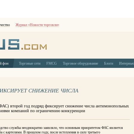
чество
Журнал «Новости торговли»
й фон
Торговые сети
FMCG
Торговое оборудование
Блоги
Интервь
ФИКСИРУЕТ СНИЖЕНИЕ ЧИСЛА
(ФАС) второй год подряд фиксирует снижение числа антимонопольных
твиями компаний по ограничению конкуренции
одство службы неоднократно заявляло, что основным приоритетом ФАС является
а с картелями. В прошлом году, после вступления в силу третьего