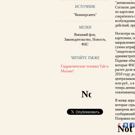
"антимонопол
ИСТОЧНИК
Согласно дан
по картелям
"Коммерсантъ"
сократилось 
возбуждения 
действий, пр
МЕТКИ
Несмотря на 
Внешний фон
,
картелями, п
Законодательство
,
Новость
,
направлению 
ФАС
сумма штраф
"свидетельст
администрати
ЧИТАЙТЕ ТАКЖЕ
Падение объ
которые ФАС
Гидравлические тележки Yale в
растет доля
Москве!
2010 году до
центральным 
млн руб., а 
теперь анти
охватывающи
В конце апре
которые сер
намерена акт
сообщивший о
Поправки мог