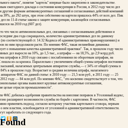
ьного пакета", понятие "картель" впервые было закреплено в законодательстве.
ным ежегодного доклада о состоянии конкуренции в России, в 2012 году число дел
 и другим формам антиконкурентных соглашений и согласованных действий компаний
на 39%, до 292 штук, при этом собственно на картели пришлось 44% от всех дел. Пик
дел по 11-й статье закона о защите конкуренции, касающейся согласованных
ишелся на 2010 год (607 дел).
то что число антимонопольных дел, связанных с согласованными действиями и
оследние два года сокращалось, количество административных дел по данному
(по соответствующей ст. 14.32 Кодекса об административных правонарушениях) и
ов по ним продолжили расти. По мнению ФАС, такая нелинейная динамика
вует о повышении качества административной практики". Так, в прошлом году число
вных дел выросло на 10%, до 1,5 тыс., а штрафы — на 18,5%, до 2,9 млрд руб.
ема штрафов в 2010 году связано с послаблениями по оборотным штрафам, на
 пошла из-за кризиса. Параллельно с увеличением общей суммы штрафов постоянно
 взысканий, налагаемых центральным аппаратом службы,— с 34% от общей суммы в
 84% в прошлом году. Возрастает и средняя величина штрафа, налагаемого
аппаратом ФАС по данной статье: в 2010 году — 21,5 млн руб., в 2011 году — 25
в 2012 году — 84 млн руб. По мнению ФАС, "это косвенно свидетельствует о том, что
монопольные органы выявляют крупные антиконкурентные соглашения,
е целые отрасли промышленности".
ля ФАС добилась одобрения правительства на внесение поправок в Уголовный кодекс,
ьезно расширяют возможности службы по борьбе с картелями. В частности, ФАС
ивно применять подход, согласно которому участник картельного сговора, первым
 нем властям, освобождается от уголовной и административной ответственности.
ут заработать со следующего года.