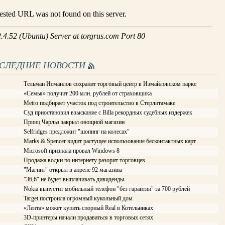
ОСЛЕДНИЕ НОВОСТИ
Тельман Исмаилов сохранит торговый центр в Измайловском парке
«Семья» получит 200 млн. рублей от страховщика
Metro подбирает участок под строительство в Стерлитамаке
Суд приостановил взыскание с Billa рекордных судебных издержек
Принц Чарльз закрыл овощной магазин
Selfridges предложит "шопинг на колесах"
Marks & Spencer видит растущее использование бесконтактных карт
Microsoft признала провал Windows 8
Продажа водки по интернету разорит торговцев
"Магнит" открыл в апреле 92 магазина
"36,6" не будет выплачивать дивиденды
Nokia выпустит мобильный телефон "без гарантии" за 700 рублей
Target построила огромный кукольный дом
«Лента» может купить спорный Real в Котельниках
3D-принтеры начали продаваться в торговых сетях