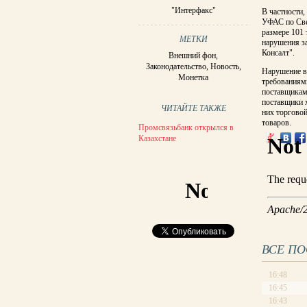
"Интерфакс"
В частности,
УФАС по Све
размере 101 
МЕТКИ
нарушения з
Консалт".
Внешний фон
,
Законодательство
,
Новость
,
Нарушение вы
Монетка
требованиям
поставщикам
поставщики 
ЧИТАЙТЕ ТАКЖЕ
них торгово
товаров.
Промсвязьбанк открылся в
Казахстане
ВСЕ П
16:48
16:45
16:43