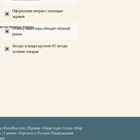
Оформление витрин с помощью
экранов
овольственные товары
Почему инвесторы обходят обувной
рынок
Звезды эстрады вручили 63 звезды
лучшим товарам
ал RestoRus.com
|
Премия «Товар года»
Салон «Мир
» | Саммит «Торговля в России»
Национальная
ция