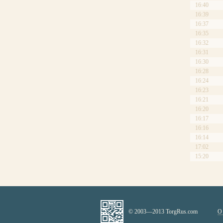
16:40
16:39
16:37
16:35
16:32
16:31
16:30
16:28
16:24
16:23
16:21
16:20
16:17
16:16
16:14
17:02
15:20
© 2003—2013 TorgRus.com
О