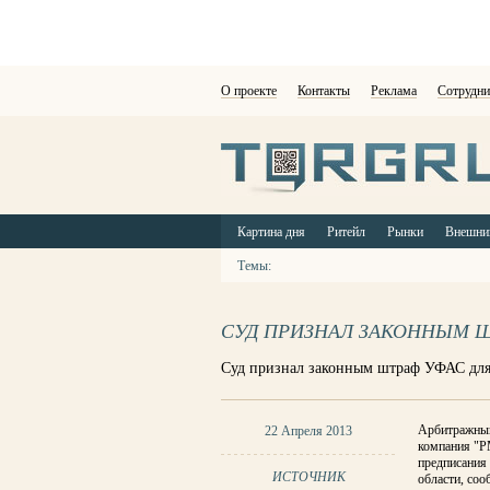
О проекте
Контакты
Реклама
Сотрудни
Картина дня
Ритейл
Рынки
Внешни
Темы:
СУД ПРИЗНАЛ ЗАКОННЫМ Ш
Суд признал законным штраф УФАС для Т
Арбитражный
22 Апреля 2013
компания "Р
предписания
ИСТОЧНИК
области, со