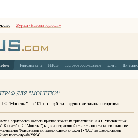
чество
Журнал «Новости торговли»
й фон
Торговые сети
FMCG
Торговое оборудование
Блоги
Интервь
ТРАФ ДЛЯ "МОНЕТКИ"
С "Монетка" на 101 тыс. руб. за нарушение закона о торговле
 суд Свердловской области признал законным привлечение ООО "Управляющая
М-Консалт" (ТС "Монетка") к административной ответственности за неисполнение
 управления Федеральной антимонопольной службы (УФАС) по Свердловской
общает пресс-служба УФАС.