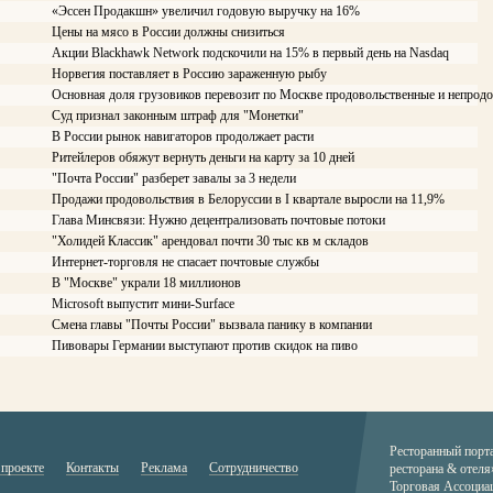
«Эссен Продакшн» увеличил годовую выручку на 16%
Цены на мясо в России должны снизиться
Акции Blackhawk Network подскочили на 15% в первый день на Nasdaq
Норвегия поставляет в Россию зараженную рыбу
Основная доля грузовиков перевозит по Москве продовольственные и непрод
Суд признал законным штраф для "Монетки"
В России рынок навигаторов продолжает расти
Ритейлеров обяжут вернуть деньги на карту за 10 дней
"Почта России" разберет завалы за 3 недели
Продажи продовольствия в Белоруссии в I квартале выросли на 11,9%
Глава Минсвязи: Нужно децентрализовать почтовые потоки
"Холидей Классик" арендовал почти 30 тыс кв м складов
Интернет-торговля не спасает почтовые службы
В "Москве" украли 18 миллионов
Microsoft выпустит мини-Surface
Смена главы "Почты России" вызвала панику в компании
Пивовары Германии выступают против скидок на пиво
Ресторанный порт
 проекте
Контакты
Реклама
Сотрудничество
ресторана & отеля
Торговая Ассоциа