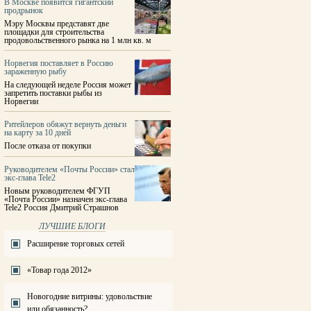
В Москве появится гигантский
продрынок
Мэру Москвы представят две
площадки для строительства
продовольственного рынка на 1 млн кв. м
Норвегия поставляет в Россию
зараженную рыбу
На следующей неделе Россия может
запретить поставки рыбы из
Норвегии
Ритейлеров обяжут вернуть деньги
на карту за 10 дней
После отказа от покупки
Руководителем «Почты России» стал
экс-глава Tele2
Новым руководителем ФГУП
«Почта России» назначен экс-глава
Tele2 Россия Дмитрий Страшнов
ЛУЧШИЕ БЛОГИ
Расширение торговых сетей
«Товар года 2012»
Новогодние витрины: удовольствие
или обязанность?