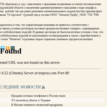
 УК обратилась в суд с заявлением о признании незаконным и отмене постановления
рдловской области о назначении административного наказания в виде штрафа в
тыс. рублей, так как ранее решением антимонопольного ведомства был признан факт
акона "О торговле" группой лиц в составе ООО "Элемент-Трейд", ООО "УК "РМ-
разилось в том, что управляющая компания не привела в соответствие с
и закона условия договоров поставки продовольственных товаров с одиннадцатью
и хлебобулочных изделий. В данные договоры не были включены условия о том, что
хлебобулочных изделий не выплачивают вознаграждение в связи с приобретением у
й сетью "Монетка" отдельных видов социально значимых продовольственных
ОСЛЕДНИЕ НОВОСТИ
Продажи сотовых телефонов в России упали
X5 увеличила убыток в Украине
В Москве появится гигантский продрынок