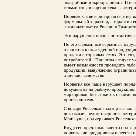
анаэробные микроорганизмы. В печ
гельминтов, в партии хека - листери
Норвежская ветеринарная сертифик
формальный характер, а гарантии е
законодательства России и Таможе
Эти нарушения носят систематичес
По его словам, все серьезные нару
относятся к охлажденной продукции
продажи в торговых сетях. Это соз
потребителей. "При этом следует у
имеет возможности проводить лаб
продукции, вынужденно ограничив
отмечает ведомство.
Норвегия все чаще нарушает поря
документов на рыбную продукцию: 
маркировки, без этикеток с наимен
производителя.
С января Россельхознадзор выявил 
доказывает недостоверность ветер
Mattilsynet, подчеркивает Россельхо
Кнудтсен предложил внести под гар
норвежские предприятия в реестр 