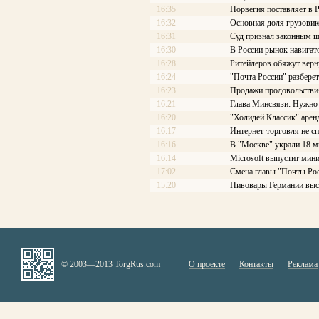
16:35
Норвегия поставляет в 
16:32
Основная доля грузовик
16:31
Суд признал законным 
16:30
В России рынок навигат
16:28
Ритейлеров обяжут верну
16:24
"Почта России" разберет
16:23
Продажи продовольствия
16:21
Глава Минсвязи: Нужно 
16:20
"Холидей Классик" аренд
16:17
Интернет-торговля не с
16:16
В "Москве" украли 18 
16:14
Microsoft выпустит мини
17:02
Смена главы "Почты Рос
15:20
Пивовары Германии выст
© 2003—2013 TorgRus.com
О проекте
Контакты
Реклама