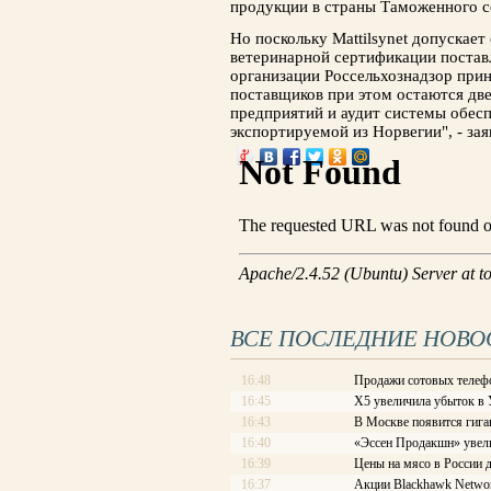
продукции в страны Таможенного с
Но поскольку Mattilsynet допускае
ветеринарной сертификации постав
организации Россельхознадзор прин
поставщиков при этом остаются дв
предприятий и аудит системы обес
экспортируемой из Норвегии", - за
ВСЕ ПОСЛЕДНИЕ НОВО
16:48
Продажи сотовых телефо
16:45
X5 увеличила убыток в 
16:43
В Москве появится гиг
16:40
«Эссен Продакшн» увел
16:39
Цены на мясо в России 
16:37
Акции Blackhawk Networ