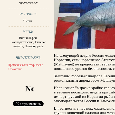
superocean.net
ИСТОЧНИК
"Вести"
МЕТКИ
Внешний фон
,
Законодательство
,
Главные
новости
,
Новость
,
рыба
На следующей неделе Россия может
ЧИТАЙТЕ ТАКЖЕ
Норвегии, если норвежское Агентст
(Mattilsynet) не предоставит гаран
Промсвязьбанк открылся в
повышению уровня безопасности, с
Казахстане
Замглавы Россельхознадзора Евгени
региональным директором Mattilsy
Непоклонов "выразил крайне серьез
в течение последних недель при л
импортируемой из Норвегии рыбы в
законодательства России и Таможен
В частности, в партиях охлажденно
группы кишечной палочки или мезо