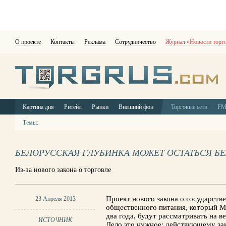
О проекте
Контакты
Реклама
Сотрудничество
Журнал «Новости торг
Картина дня
Ритейл
Рынки
Внешний фон
Торговые сети
F
Темы:
БЕЛОРУССКАЯ ГЛУБИНКА МОЖЕТ ОСТАТЬСЯ Б
Из-за нового закона о торговле
Проект нового закона о государств
23 Апреля 2013
общественного питания, который М
два года, будут рассматривать на в
ИСТОЧНИК
Дело это нужное: действующему зако