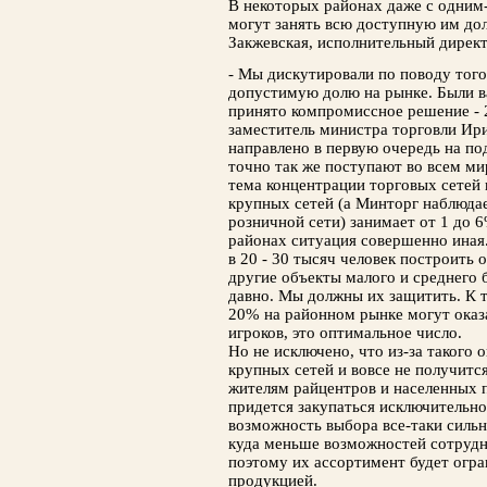
В некоторых районах даже с одним
могут занять всю доступную им дол
Закжевская, исполнительный дирек
- Мы дискутировали по поводу того
допустимую долю на рынке. Были в
принято компромиссное решение - 
заместитель министра торговли Ири
направлено в первую очередь на по
точно так же поступают во всем ми
тема концентрации торговых сетей 
крупных сетей (а Минторг наблюдае
розничной сети) занимает от 1 до 6
районах ситуация совершенно иная.
в 20 - 30 тысяч человек построить 
другие объекты малого и среднего 
давно. Мы должны их защитить. К 
20% на районном рынке могут оказ
игроков, это оптимальное число.
Но не исключено, что из-за такого
крупных сетей и вовсе не получится
жителям райцентров и населенных
придется закупаться исключительно
возможность выбора все-таки сильн
куда меньше возможностей сотрудн
поэтому их ассортимент будет огр
продукцией.