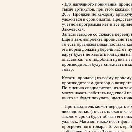
- Для наглядного понимания: продов
тысяч артикулов, при этом каждый 
20%. Продажи по каждому артикулу
уложиться в срок оплаты. Представл
учетной программы нет и все приде
Закжевская.
Запасы заводов со складов перееду
Еще в законопроекте прописано тако
то есть организованная поставка ка
эта норма должна уберечь нас от п
вдруг будет не хватать или цены на
опасаются, что подобный пункт в з
производители будут спихивать в м
товар.
Кстати, продавец ко всему прочему 
производителем договор о возврате
По мнению специалистов, из-за так
могут начать работать над своей пр
никто не будет покупать, им-то ниче
- Производитель может передать в 
ликвидностью (то есть плохого качес
законом сроки будет обязан его опл
удалось. Магазин также несет фина
просроченного товара. То есть кра
- объясняет Татьяна Закжевская.