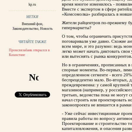
время многое изменилось - появилис
kp.ru
Вместе с экспертом в сфере ритейл
«Комсомолка» разбиралась в новше
МЕТКИ
Жители райцентров по-прежнему бу
Внешний фон
,
гипермаркеты?
Законодательство
,
Новость
О том, чтобы ограничить присутств
поговаривали уже давно. Схожие а
ЧИТАЙТЕ ТАКЖЕ
всем мире, и это разумно: ведь мон
Промсвязьбанк открылся в
легко может начать диктовать свои 
Казахстане
или вытеснять с рынка конкурентов
Но в ограничениях, прописанных в 
спорные моменты. Во-первых, лими
определенном сегменте - всего 20%,
беспрецедентно мало. Во-вторых, д
преждевременна: у самой крупной т
магазинов (например, у российского
третьих, ведомства пока не могут ск
начал строить или проектировать н
законопроекта не впишется в рамки
- Уже сейчас инвестиционные проек
правила работы по вопросу антимо
Проектирование и строительство то
капиталовложения, и опасения раз