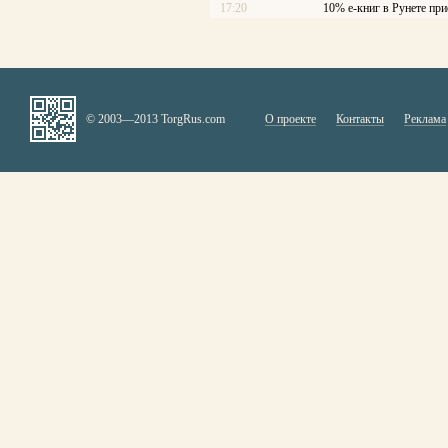
17:20
10% е-книг в Рунете при
© 2003—2013 TorgRus.com
О проекте
Контакты
Реклама