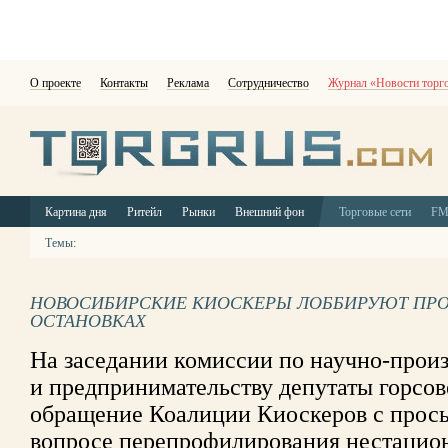
О проекте
Контакты
Реклама
Сотрудничество
Журнал «Новости торг
Картина дня
Ритейл
Рынки
Внешний фон
Торговые сети
F
Темы:
НОВОСИБИРСКИЕ КИОСКЕРЫ ЛОББИРУЮТ ПРО
ОСТАНОВКАХ
На заседании комиссии по научно-прои
и предпринимательству депутаты горсов
обращение Коалиции Киоскеров с просьб
вопросе перепрофилирования нестацио