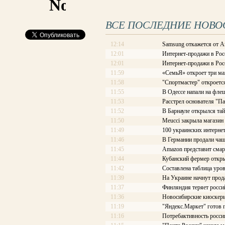
ВСЕ ПОСЛЕДНИЕ НОВО
12:14
Samsung откажется от A
12:01
Интернет-продажи в Рос
12:01
Интернет-продажи в Рос
11:59
«СемьЯ» откроет три ма
11:58
"Спортмастер" откроетс
11:55
В Одессе напали на фле
11:53
Расстрел основателя "П
11:52
В Барнауле открылся та
11:50
Meucci закрыла магазин
11:49
100 украинских интерне
11:46
В Германии продали чаш
11:45
Amazon представит смар
11:44
Кубанский фермер откры
11:42
Составлена таблица уров
11:39
На Украине начнут про
11:37
Финляндия теряет росси
11:36
Новосибирские киоскеры
11:19
"Яндекс.Маркет" готов 
11:16
Потребактивность росси