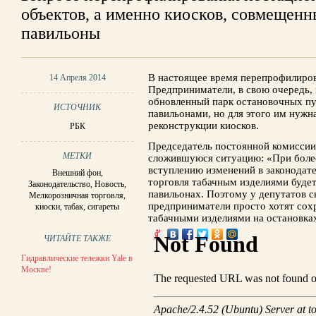
объектов, а именно киосков, совмещенн
павильоны
В настоящее время перепрофилиров
14 Апреля 2014
Предприниматели, в свою очередь,
обновленный парк остановочных п
ИСТОЧНИК
павильонами, но для этого им нужн
реконструкции киосков.
РБК
Председатель постоянной комисси
МЕТКИ
сложившуюся ситуацию: «При боле
вступлению изменений в законодате
Внешний фон
,
торговля табачным изделиями будет
Законодательство
,
Новость
,
павильонах. Поэтому у депутатов с
Мелкорозничная торговля
,
предприниматели просто хотят сох
киоски
,
табак
,
сигареты
табачными изделиями на остановка
ЧИТАЙТЕ ТАКЖЕ
Гидравлические тележки Yale в
Москве!