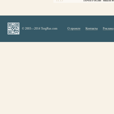
11:15
"Почта России" нашла м
© 2003—2014 TorgRus.com
О проекте
Контакты
Реклама