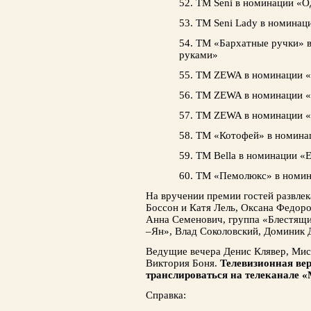
52. ТМ Seni в номинации «О
53. ТМ Seni Lady в номинац
54. ТМ «Бархатные ручки» в
руками»
55. ТМ ZEWA в номинации 
56. ТМ ZEWA в номинации «
57. ТМ ZEWA в номинации 
58. ТМ «Котофей» в номина
59. ТМ Bella в номинации «
60. ТМ «Пемолюкс» в номин
На вручении премии гостей развлек
Боссон и Катя Лель, Оксана Федоро
Анна Семенович, группа «Блестящи
–Ян», Влад Соколовский, Доминик Д
Ведущие вечера Денис Клявер, Мис
Виктория Боня.
Телевизионная вер
транслироваться на телеканале «
Справка: