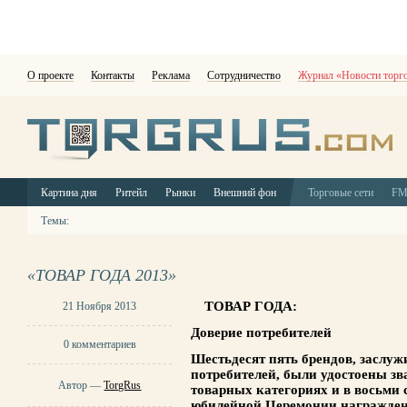
О проекте
Контакты
Реклама
Сотрудничество
Журнал «Новости торг
Картина дня
Ритейл
Рынки
Внешний фон
Торговые сети
F
Темы:
«ТОВАР ГОДА 2013»
ТОВАР ГОДА:
21 Ноября 2013
Доверие потребителей
0 комментариев
Шестьдесят пять брендов, заслу
потребителей, были удостоены зв
Автор —
TorgRus
товарных категориях и в восьми
юбилейной Церемонии награжден