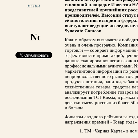
столичной площадке Известия
H
МЕТКИ
представителей крупнейших рос
производителей. Высокий статус
её многолетняя история и федер
выступают ведущие исследователь
Synovate Comcon.
Каким образом выявляются победите
очень и очень прозрачно. Компания
торговли — собирает информацию о
эффективности промо-акций, ценооб
данные сканирования штрих-кодов 
профессиональными аудиторами, Ni
маркетинговой информации по разл
непродовольственного рынка товаро
продукты питания, напитки, табачн
хозяйственные товары, средства п
анализирует потребление товаров м
исследования TGI-Russia, в рамках
десятки тысяч россиян из более 50 
и больше.
Финалом сводного рейтинга за год 
награждения премией «Товар года»
1. ТМ «Черная Карта» в ном