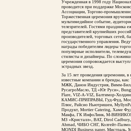
Учрежденная в 1998 году Национа
проводится при поддержке Москов
Ассоциации, Торгово-промышленно
Торжественная церемония вручения
мультимедийное событие, аудитори
телезрителей. Гостями праздника е
представителей крупнейших россий
производителей, торговых сетей, б
государственного управления. Вед
награды победителям лидеры торго
популярные исполнители, телеведущ
стилисты и дизайнеры. По сложивш
церемония сопровождается выступ
эстрадных звезд.
За 15 лет проведения церемонии, в
известные компании и бренды, как:
МЖК, Данон Индустрия, Вимм-Билль
РусагроМасло, ТД «Юг Руси», Bung
Flare, VIZ-A-VIZ, Балтимор-Холдин
КАМИС-ПРИПРАВЫ, Гуд-Фуд, Моско
Плюс, Райсио Ньютришен, MyllynPa
Продукт, Mortier Catering, Хаме Ф
Макфа, ГК ИнфоЛинк, М-ВИНИКОМ,
МЗ «Кристалл», BAT, Dirol Cadbury, 
Ahmad, ЧИБО СНГ, Колгейт-Палмоли
MONDI Business paper, Мистраль, 