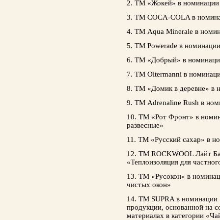
2. ТМ «Жокей» в номинации
3. ТМ COCA-COLA в номина
4. ТМ Aqua Minerale в номи
5. ТМ Powerade в номинаци
6. ТМ «Добрый» в номинац
7. ТМ Oltermanni в номинац
8. ТМ «Домик в деревне» в
9. ТМ Adrenaline Rush в но
10. ТМ «Рот Фронт» в номи
развесные»
11. ТМ «Русский сахар» в 
12. ТМ ROCKWOOL Лайт Ба
«Теплоизоляция для частно
13. ТМ «Русокон» в номинац
чистых окон»
14. ТМ SUPRA в номинации «
продукции, основанной на с
материалах в категории «Ча