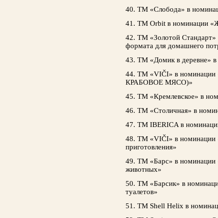
40. ТМ «Слобода» в номина
41. ТМ Orbit в номинации «
42. ТМ «Золотой Стандарт»
формата для домашнего пот
43. ТМ «Домик в деревне» 
44. ТМ «VIČI» в номинац
КРАБОВОЕ МЯСО)»
45. ТМ «Кремлевское» в но
46. ТМ «Столичная» в номи
47. ТМ IBERICA в номинаци
48. ТМ «VIČI» в номинации
приготовления»
49. ТМ «Барс» в номинации
животных»
50. ТМ «Барсик» в номинац
туалетов»
51. ТМ Shell Helix в номин