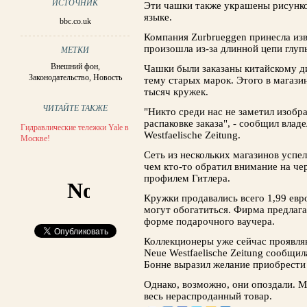
ИСТОЧНИК
Эти чашки также украшены рисунко
языке.
bbc.co.uk
Компания Zurbrueggen принесла из
произошла из-за длинной цепи глуп
МЕТКИ
Внешний фон
,
Чашки были заказаны китайскому д
Законодательство
,
Новость
тему старых марок. Этого в магазин
тысяч кружек.
ЧИТАЙТЕ ТАКЖЕ
"Никто среди нас не заметил изоб
распаковке заказа", - сообщил вла
Гидравлические тележки Yale в
Westfaelische Zeitung.
Москве!
Сеть из нескольких магазинов успел
чем кто-то обратил внимание на ч
профилем Гитлера.
Кружки продавались всего 1,99 евро
могут обогатиться. Фирма предлага
форме подарочного ваучера.
Коллекционеры уже сейчас проявляю
Neue Westfaelische Zeitung сообщил
Бонне выразил желание приобрести 
Однако, возможно, они опоздали. 
весь нераспроданный товар.