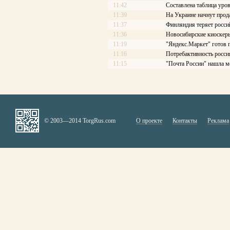
11:42
Составлена таблица уров
11:39
На Украине начнут про
11:37
Финляндия теряет росси
11:36
Новосибирские киоскеры
11:19
"Яндекс.Маркет" готов 
11:16
Потребактивность росси
11:15
"Почта России" нашла м
© 2003—2014 TorgRus.com
О проекте
Контакты
Реклама