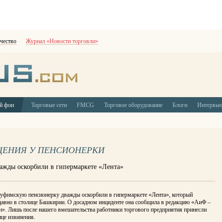
чество
Журнал «Новости торговли»
й фон
Торговые сети
FMCG
Торговое оборудование
Блоги
Интервь
ЩЕНИЯ У ПЕНСИОНЕРКИ
ажды оскорбили в гипермаркете «Лента»
ь уфимскую пенсионерку дважды оскорбили в гипермаркете «Лента», который
давно в столице Башкирии. О досадном инциденте она сообщила в редакцию «АиФ –
н». Лишь после нашего вмешательства работники торгового предприятия принесли
це извинения.