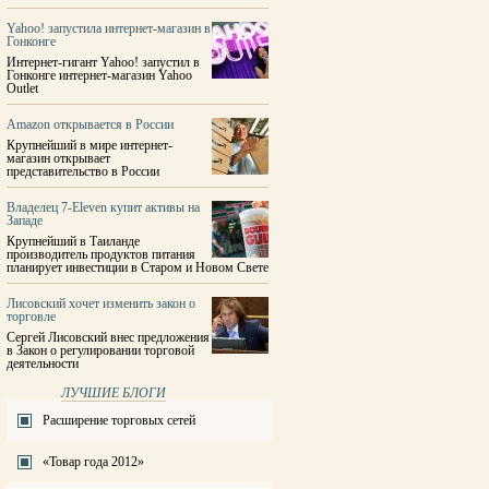
Yahoo! запустила интернет-магазин в
Гонконге
Интернет-гигант Yahoo! запустил в
Гонконге интернет-магазин Yahoo
Outlet
Amazon открывается в России
Крупнейший в мире интернет-
магазин открывает
представительство в России
Владелец 7-Eleven купит активы на
Западе
Крупнейший в Таиланде
производитель продуктов питания
планирует инвестиции в Старом и Новом Свете
Лисовский хочет изменить закон о
торговле
Сергей Лисовский внес предложения
в Закон о регулировании торговой
деятельности
ЛУЧШИЕ БЛОГИ
Расширение торговых сетей
«Товар года 2012»