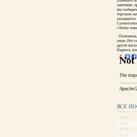
успевшего по
замечание, п
мы сообщаем 
торговом зал
указывается 
Соответствен
«Лента» пове
- Позвонили,
снова. Нет у
другие магаз
Надеюсь, мо
ВСЕ П
17:02
15:20
15:19
15:14