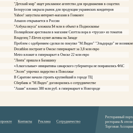
"Детский мир" ищет рекламное агентство для продвижения в соцсетях
Белоруссия закрыла рынок для продукции украинских кондитеров
Yahoo! запустила интернет-магазин в Гонконге
Amazon открывается в России
"Азбука вкуса" вложила $4 млн в объект в Подмосковье
Полицейские арестовали в магазине Сиэттла вора в «трусах» из томатов
Владелец 7-Eleven купит активы на Западе
Проблем с одобрением сделки по покупке "М.Видео" "Эльдорадо" не возникне
Decathlon построит в Омске гипермаркет за 3,8 млн евро
Меtrо вложит в гипермаркет в Омске 22 млн евро
"Лента" пришла в Балашиху
«Алкогольные» инициативы самарского губернатора не понравились ФАС
"Эссен" упрочил лидерство в Поволжье
В Саратове начали строить крупнейший в городе ТЦ
Сбербанк и "М.Видео" договорились о сотрудничестве
"Ашан" вложил 380 млн руб. в гипермаркет в Новгороде
Ресторанный порт
 проекте
Контакты
Реклама
Сотрудничество
ресторана & отеля
Торговая Ассоциа