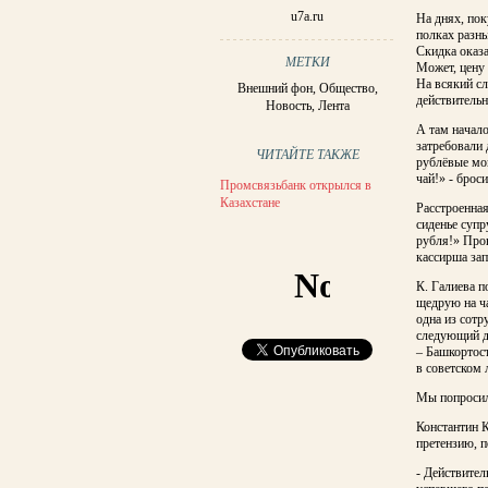
u7a.ru
На днях, пок
полках разны
Скидка оказа
МЕТКИ
Может, цену 
На всякий сл
Внешний фон
,
Общество
,
действительн
Новость
,
Лента
А там начало
затребовали 
ЧИТАЙТЕ ТАКЖЕ
рублёвые мон
чай!» - брос
Промсвязьбанк открылся в
Казахстане
Расстроенна
сиденье супр
рубля!» Пров
кассирша за
К. Галиева п
щедрую на ча
одна из сотр
следующий д
– Башкортост
в советском 
Мы попросил
Константин К
претензию, п
- Действител