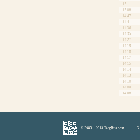
15:11
15:08
14:47
14:41
14:36
14:35
14:27
14:19
14:18
14:17
14:15
14:14
14:13
14:10
14:09
14:08
© 2003—2013 TorgRus.com
О