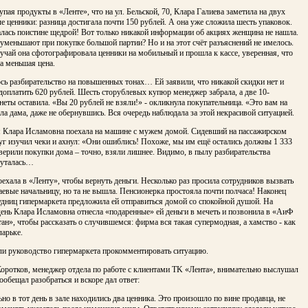
упая продукты в «Ленте», что на ул. Бельской, 70, Клара Галиева заметила на двух
е ценники: разница достигала почти 150 рублей. А она уже сложила шесть упаковок.
лась поистине щедрой! Вот только никакой информации об акциях женщина не нашла.
уменьшают при покупке большой партии? Но и на этот счёт разъяснений не имелось.
учай она сфотографировала ценники на мобильный и прошла к кассе, уверенная, что
а меньшая цена.
сь разбирательство на повышенных тонах… Ей заявили, что никакой скидки нет и
доплатить 620 рублей. Шесть сторублевых купюр менеджер забрала, а две 10-
еты оставила. «Вы 20 рублей не взяли!» - окликнула покупательница. «Это вам на
ила дама, даже не обернувшись. Вся очередь наблюдала за этой некрасивой ситуацией.
я Клара Исламовна поехала на машине с мужем домой. Сидевший на пассажирском
уг изучил чеки и ахнул: «Они ошиблись! Похоже, мы им ещё остались должны 1 333
ерили покупки дома – точно, взяли лишнее. Видимо, в пылу разбирательства
путалась…
оехала в «Ленту», чтобы вернуть деньги. Несколько раз просила сотрудников вызвать
евые начальницу, но та не вышла. Пенсионерка простояла почти полчаса! Наконец
удниц гипермаркета предложила ей отправиться домой со спокойной душой. На
ень Клара Исламовна отнесла «подаренные» ей деньги в мечеть и позвонила в «АиФ
ан», чтобы рассказать о случившемся: фирма вся такая супермодная, а хамство - как
ларьке.
и руководство гипермаркета прокомментировать ситуацию.
оротков, менеджер отдела по работе с клиентами TK «Лента», внимательно выслушал
ообещал разобраться и вскоре дал ответ:
ьно в тот день в зале находились два ценника. Это произошло по вине продавца, не