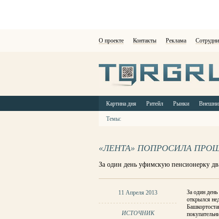
О проекте
Контакты
Реклама
Сотрудни
Картина дня
Ритейл
Рынки
Внешни
Темы:
«ЛЕНТА» ПОПРОСИЛА ПРО
За один день уфимскую пенсионерку дв
За один ден
11 Апреля 2013
открылся не
Башкортоста
ИСТОЧНИК
покупательни