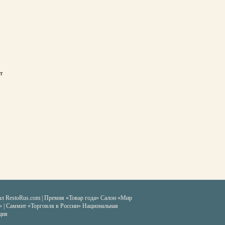
т
ал RestoRus.com
|
Премия «Товар года»
Салон «Мир
» | Саммит «Торговля в России»
Национальная
ция