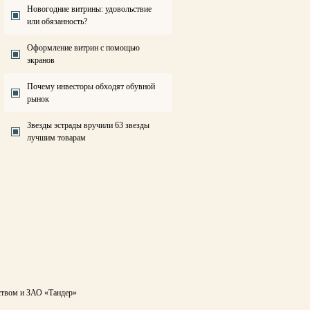
Новогодние витрины: удовольствие
или обязанность?
Оформление витрин с помощью
экранов
Почему инвесторы обходят обувной
рынок
Звезды эстрады вручили 63 звезды
лучшим товарам
ством и ЗАО «Тандер»