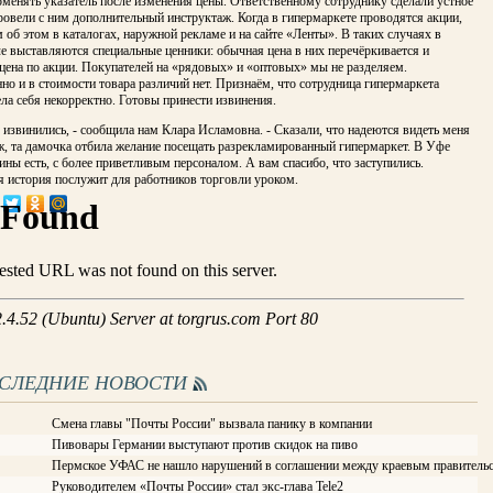
менять указатель после изменения цены. Ответственному сотруднику сделали устное
ровели с ним дополнительный инструктаж. Когда в гипермаркете проводятся акции,
об этом в каталогах, наружной рекламе и на сайте «Ленты». В таких случаях в
е выставляются специальные ценники: обычная цена в них перечёркивается и
цена по акции. Покупателей на «рядовых» и «оптовых» мы не разделяем.
но и в стоимости товара различий нет. Признаём, что сотрудница гипермаркета
ла себя некорректно. Готовы принести извинения.
 извинились, - сообщила нам Клара Исламовна. - Сказали, что надеются видеть меня
ж, та дамочка отбила желание посещать разрекламированный гипермаркет. В Уфе
ины есть, с более приветливым персоналом. А вам спасибо, что заступились.
я история послужит для работников торговли уроком.
ОСЛЕДНИЕ НОВОСТИ
Смена главы "Почты России" вызвала панику в компании
Пивовары Германии выступают против скидок на пиво
Пермское УФАС не нашло нарушений в соглашении между краевым правитель
Руководителем «Почты России» стал экс-глава Tele2