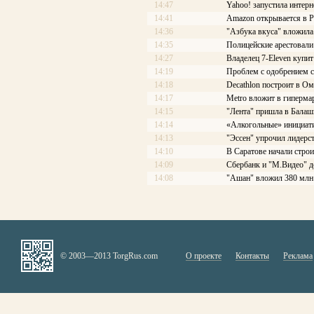
14:47
Yahoo! запустила интерн
14:41
Amazon открывается в Р
14:36
"Азбука вкуса" вложила
14:35
Полицейские арестовали 
14:27
Владелец 7-Eleven купит
14:19
Проблем с одобрением с
14:18
Decathlon построит в Ом
14:17
Меtrо вложит в гиперма
14:15
"Лента" пришла в Балаш
14:14
«Алкогольные» инициати
14:13
"Эссен" упрочил лидерс
14:10
В Саратове начали стро
14:09
Сбербанк и "М.Видео" д
14:08
"Ашан" вложил 380 млн 
© 2003—2013 TorgRus.com
О проекте
Контакты
Реклама