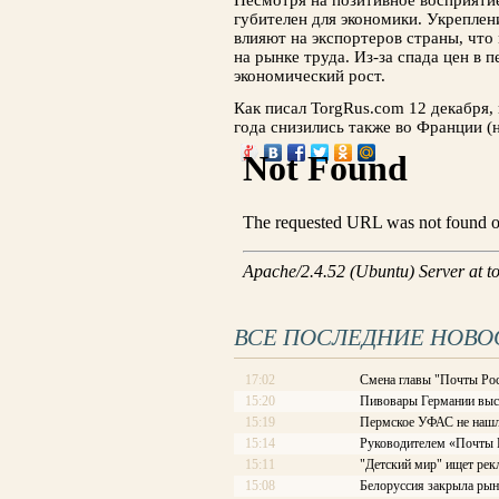
Несмотря на позитивное восприятие
губителен для экономики. Укреплен
влияют на экспортеров страны, чт
на рынке труда. Из-за спада цен в 
экономический рост.
Как писал TorgRus.com 12 декабря,
года снизились также во Франции (
ВСЕ ПОСЛЕДНИЕ НОВО
17:02
Смена главы "Почты Рос
15:20
Пивовары Германии выст
15:19
Пермское УФАС не нашл
15:14
Руководителем «Почты Ро
15:11
"Детский мир" ищет рек
15:08
Белоруссия закрыла рын