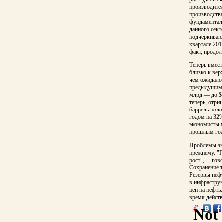
производител
производств
фундаменталь
данного сек
подчеркиваю
квартале 201
факт, продол
Теперь вмес
близко к вер
чем ожидалос
предыдущим 
млрд — до $
теперь, отри
баррель поло
годом на 32%
экономисты 
прошлым год
Проблемы эк
прежнему. "
рост",— гово
Сохранение т
Резервы неф
в инфраструк
цен на нефть
время дейст