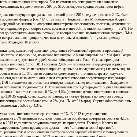
кого и инвестиционного спроса. Его не смогли компенсировать ни словесные
чиновников, ни увеличенная с $97 до $105 за баррель среднегодовая цена нефти.
одолжение текущего тренда экономический рост в 2013 году не превысит 2,5%, было
 по данным февраля (см. "Ъ" от 29 марта). Тогда же глава Минэкономики Андрей
очередной раз заявив о намерении министерства пересмотреть прогнозы, отметил: по
ому сценарию рост, скорее всего, составит менее 3%, по оптимистичному — 3,2%. Но
ния до последнего момента, похоже, не воспринимались правительством всерьез. "Мы
 на три с лишним процента, что нам не слишком нравится",— указал премьер-
трий Медведев 10 апреля.
ики предполагали официально представить обновленный прогноз в прошедший
 но этого не произошло, из-за того что цифры не были отправлены в Минфин. Вчера
 параметры документа Андрей Клепач обнародовал в Улан-Удэ, где проходил
 лесной политике. "Рост ВВП составит 2,4%",— признал он (предыдущая оценка —
ив, впрочем, что "если экстраполировать данные за последние месяцы на весь год, то
 оценивается в 1,7%". Такая оценка свидетельствует, что министерство получило
ию статданных за март, и они, о чем свидетельствовали опережающие индикаторы
ИЭП и таможенная статистика импорта, оказались неутешительными. Замедление
ой активности продолжается. В Минэкономики это подтверждают: оценка увеличения
 основной капитал снижена с 6,5% до 4,6% (а чистого оттока иностранного капитала
до $30-35 млрд), хотя, исходя из данных за январь-февраль по тому же тренду,
инвестиции не росли более чем на 2% (см. "Ъ" от 21 марта). Оценка оборота розницы
экономики с 5,6% до 4,3%.
уска промышленности теперь составляет 2%. В 2012 году увеличение
ства на 2,6% вытянула восстанавливавшаяся обработка, которая выросла на 4,1%.
о в 2013 году такого результата ожидать не приходится. Господин Клепач не
вухпроцентный рост промпроизводства — это "оптимистический прогноз".
ть рабочих рук и возобновление быстрого роста заработной платы спровоцировали
х затрат на рабочую силу в 2012 году, несмотря на оживленный рост