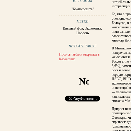
ИСТОЧНИК
потребительс
интервенции 
"Коммерсантъ"
То, что в пр
очевидно еще
МЕТКИ
Белоусов, в 
консервативн
Внешний фон
,
Экономика
,
и эти заявле
Новость
рассчитываем
министр Дми
ЧИТАЙТЕ ТАКЖЕ
В Минэконом
понедельник,
Промсвязьбанк открылся в
же основные
Казахстане
Госсовет по
3,6%), замет
рост и вовсе
первую порц
HSBC, ВШЭ, 
экономическ
инвестиций в
— увеличена 
капитальные 
снижена Мин
Прирост вып
промпроизвод
Очевидно, чт
скрывает: д
"Дефицитнос
рост удельны