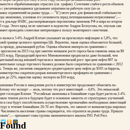
ьности в обрабатывающих отраслях (см. график). Сочетание слабого роста объемов
а с увеличивающимися удельными затратами на рабочую силу (из-за
ных ограничений на рынке труда.— "Ъ") несет риск для финансовой стабильности
тора экономики, усиливая его уязвимость перед потенциальными потрясениями",—
т в докладе HSBC, рассматривающем перспективы экономик РФ и мира во втором
3 года. Этого вряд ли не замечают в ведомстве Андрея Белоусова, но, опуская сам
жают проводить словесные интервенции в пользу монетарного смягчения.
то вилки в 5-6% Андрей Клепач указывает на прогнозную инфляцию в 5,8%, что
хней границе целевого ориентира ЦБ. Вероятно, такая оценка объясняется большей,
ь прежде, девальвацией рубля. Оценка объемов импорта по сравнению с
прогнозом на 2013 год при заметно меньшем росте спроса была снижена лишь на $9
355 млрд. Предыдущий прогноз Минэкономики предполагал даже больший, чем
цательный вклад внешней торговли в экономический рост: при цене нефти $97 за
жительное сальдо торгового баланса должно было сократиться по сравнению с 2012
. Теперь же, увеличив ожидаемую среднегодовую цену нефти до $105 за баррель,
министерства сократили разрыв внешнеторгового профицита по сравнению с
ом до 22%, нарастив оценку экспорта на $10 млрд.
ономики России и замедления роста в министерстве продолжают объяснять по-
Потому что экспорт — ноль, потому что рост инвестиций — 4,6%. Это невысокий
рит господин Клепач. "Российская экономика в ближайшие годы будет расти на 2-4%.
аких темпов роста в будущем будет в основном зависеть от структурных улучшений.
ти и газа будут способствовать осуществлению чрезвычайно необходимых инвестиций
туру в течение ближайших 20-70 лет. Впрочем, это зависит от конъюнктуры мировых
. Численность населения страны сокращается, что отразится на рынке труда. Пришло
вовать",— призывает глава группы экономического анализа ING Роб Рюл.