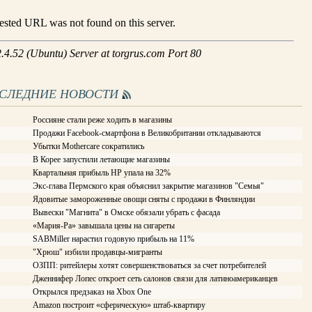
ОСЛЕДНИЕ НОВОСТИ
Россияне стали реже ходить в магазины
Продажи Facebook-смартфона в Великобритании откладываются
Убытки Mothercare сократились
В Корее запустили летающие магазины
Квартальная прибыль HP упала на 32%
Экс-глава Пермского края объяснил закрытие магазинов "Семья"
Ядовитые замороженные овощи сняты с продажи в Финляндии
Вывески "Магнита" в Омске обязали убрать с фасада
«Мария-Ра» завышала цены на сигареты
SABMiller нарастил годовую прибыль на 11%
"Хрюш" избили продавцы-мигранты
ОЗПП: ритейлеры хотят совершенствоваться за счет потребителей
Дженнифер Лопес откроет сеть салонов связи для латиноамериканцев
Открылся предзаказ на Xbox One
Amazon построит «сферическую» штаб-квартиру