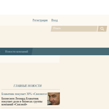
Регистрация
Вход
ю
Новости компаний
ГЛАВНЫЕ НОВОСТИ
Блаватник покупает 30% «Связного»
Бизнесмен Леонард Блаватник
покупает доли в бизнесах группы
компаний «Связной»