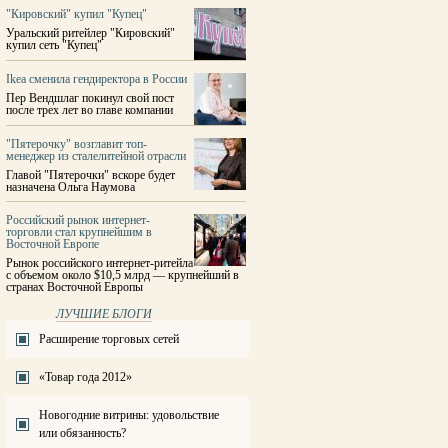
"Кировский" купил "Купец"
Уральский ритейлер "Кировский"
купил сеть "Купец"
Ikea сменила гендиректора в России
Пер Вендшлаг покинул свой пост
после трех лет во главе компании
"Пятерочку" возглавит топ-
менеджер из сталелитейной отрасли
Главой "Пятерочки" вскоре будет
назначена Ольга Наумова
Российский рынок интернет-
торговли стал крупнейшим в
Восточной Европе
Рынок российского интернет-ритейла
с объемом около $10,5 млрд — крупнейший в
странах Восточной Европы
ЛУЧШИЕ БЛОГИ
Расширение торговых сетей
«Товар года 2012»
Новогодние витрины: удовольствие
или обязанность?