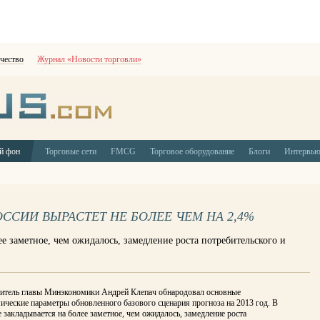
чество
Журнал «Новости торговли»
й фон
Торговые сети
FMCG
Торговое оборудование
Блоги
Интервь
ОССИИ ВЫРАСТЕТ НЕ БОЛЕЕ ЧЕМ НА 2,4%
 заметное, чем ожидалось, замедление роста потребительского и
титель главы Минэкономики Андрей Клепач обнародовал основные
ческие параметры обновленного базового сценария прогноза на 2013 год. В
 закладывается на более заметное, чем ожидалось, замедление роста