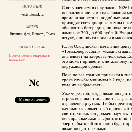
ИСТОЧНИК
С вступлением в силу закона №261 
использование ламп накаливания м
vesti.tvtomsk.ru
времени запретят и подобные ламп
приходят светодиодные лампы и к
МЕТКИ
абсолютно безвредны, но пока не в
лампы от 300 до 600 рублей. Вторы
Внешний фон
,
Новость
,
Томск
штуку, они почти попали в массово
Юлия Олофинская, начальник цент
ЧИТАЙТЕ ТАКЖЕ
«Томскэнергосбыт»: «Компактная л
Промсвязьбанк открылся в
она влияет на здоровье человека. Е
Казахстане
это может привести к летальному и
окружающей среды»
Пока не все томичи привыкли к эне
срока службы минимум в 2 года, по
куда их выбрасывать.
Уже через год, когда люминисцентн
строя, возникнет опасность загряз
отравления ртутью. Чтобы предотвр
начинается совместный проект «То
светотехники. Он должен научить 
неисправные лампы. Для этого по г
энергосбытовой компании будет ор
люминисцентных ламп.