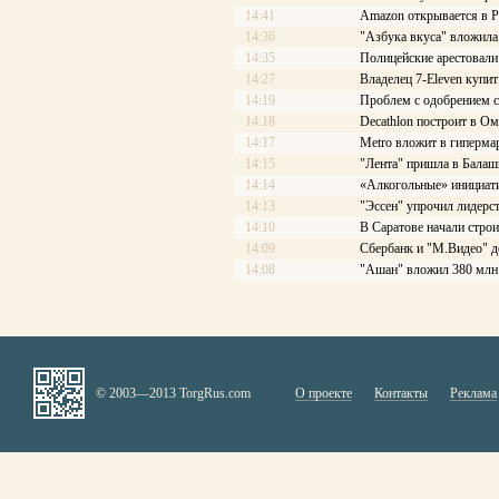
14:41
Amazon открывается в Р
14:36
"Азбука вкуса" вложила
14:35
Полицейские арестовали 
14:27
Владелец 7-Eleven купит
14:19
Проблем с одобрением с
14:18
Decathlon построит в Ом
14:17
Меtrо вложит в гиперма
14:15
"Лента" пришла в Балаш
14:14
«Алкогольные» инициати
14:13
"Эссен" упрочил лидерс
14:10
В Саратове начали стро
14:09
Сбербанк и "М.Видео" д
14:08
"Ашан" вложил 380 млн 
© 2003—2013 TorgRus.com
О проекте
Контакты
Реклама