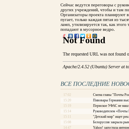
Сейчас ведутся переговоры с руко
других учреждений, чтобы и там по
Организаторы проекта планируют в
пугает, только каждая пятая из т
ламп, утилизируется так, как этог
попадают в мусорное ведро.
ВСЕ ПОСЛЕДНИЕ НОВО
17:02
Смена главы "Почты Рос
15:20
Пивовары Германии выст
15:19
Пермское УФАС не нашл
15:14
Руководителем «Почты Ро
15:11
"Детский мир" ищет рек
15:08
Белоруссия закрыла рын
14:47
Yahoo! запустила интерн