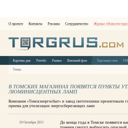
О проекте
Контакты
Реклама
Сотрудничество
Журнал «Новости торг
Картина дня
Ритейл
Рынки
Внешний фон
Торговые сети
F
Темы:
В ТОМСКИХ МАГАЗИНАХ ПОЯВЯТСЯ ПУНКТЫ У
ЛЮМИНИСЦЕНТНЫХ ЛАМП
Компания «Томскэнергосбыт» и завод светотехники презентовали г
приема для утилизации энергосберегающих ламп
До конца года в Томске появится к
10 Октября 2011
томичи смогут выбросить опасный 