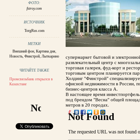
ФОТО:
fstroy.com
ИСТОЧНИК
TorgRus.com
МЕТКИ
Внешний фон
,
Картина дня
,
Новость
,
Финстрой
,
Лыткарино
супермаркет бытовой и электронно
развлекательный центр с многозал
торговая галерея, фуд-корт и ресто
ЧИТАЙТЕ ТАКЖЕ
торговым центром планируется пар
Холдинг "Финстрой" специализируе
Промсвязьбанк открылся в
офисной недвижимости в России, п
Казахстане
бизнес-центров класса А.
В настоящее время инвестпортфель
под брендом "Весна" общей площа
метров в 20 городах.