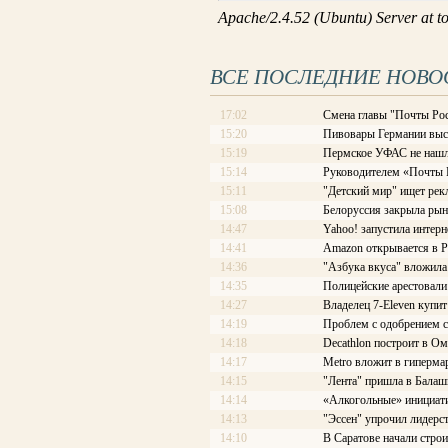
ВСЕ ПОСЛЕДНИЕ НОВО
17:02
Смена главы "Почты Рос
15:20
Пивовары Германии выст
15:19
Пермское УФАС не нашл
15:14
Руководителем «Почты Ро
15:11
"Детский мир" ищет рек
15:08
Белоруссия закрыла рын
14:47
Yahoo! запустила интерн
14:41
Amazon открывается в Р
14:36
"Азбука вкуса" вложила
14:35
Полицейские арестовали 
14:27
Владелец 7-Eleven купит
14:19
Проблем с одобрением с
14:18
Decathlon построит в Ом
14:17
Меtrо вложит в гиперма
14:15
"Лента" пришла в Балаш
14:14
«Алкогольные» инициати
14:13
"Эссен" упрочил лидерс
14:10
В Саратове начали стро