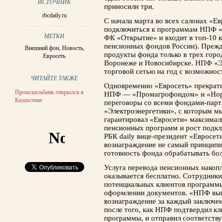
ИСТОЧНИК
приносили три.
rbcdaily.ru
С начала марта во всех салонах «Е
подключиться к программам НПФ «
МЕТКИ
ФК «Открытие» и входит в топ-10 
пенсионных фондов России). Прежд
Внешний фон
,
Новость
,
продукты фонда только в трех гор
Евросеть
Воронеже и Новосибирске. НПФ «Эл
торговой сетью на год с возможнос
ЧИТАЙТЕ ТАКЖЕ
Одновременно «Евросеть» прекрати
Промсвязьбанк открылся в
НПФ — «Пром­агрофондом» и «Нор
Казахстане
переговоры со всеми фондами-парт
«Электроэнергетики», с которым мы
гарантировал «Евросети» максимал
пенсионных программ и рост подкл
РБК daily вице-президент «Евросе
вознаграждение не самый принципи
готовность фонда обрабатывать бол
Услуга перевода пенсионных накоп
оказывается бесплатно. Сотрудник
потенциальных клиентов программ
оформлении документов. «НПФ вып
вознаграждение за каждый заключе
после того, как НПФ подтвердил кли
программы, и отправил соответст