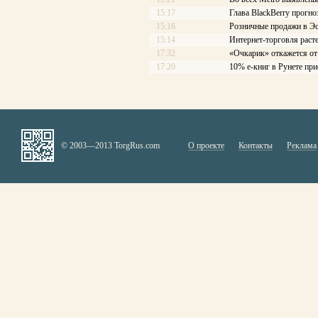
15:17
Глава BlackBerry прогн
15:16
Розничные продажи в Эс
15:14
Интернет-торговля расте
17:32
«Очкарик» откажется от
17:20
10% е-книг в Рунете при
© 2003—2013 TorgRus.com
О проекте
Контакты
Реклама