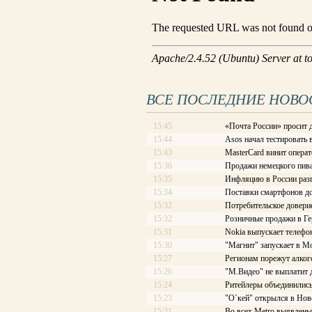
ВСЕ ПОСЛЕДНИЕ НОВО
15:45
«Почта России» просит 
15:44
Asos начал тестировать
15:43
MasterCard винит опера
15:36
Продажи немецкого пив
15:35
Инфляцию в России разг
15:34
Поставки смартфонов до
15:32
Потребительское довери
15:32
Розничные продажи в Ге
15:31
Nokia выпускает телефон
15:30
"Магнит" запускает в М
15:27
Регионам порежут алког
15:26
"М.Видео" не выплатит
15:24
Ритейлеры объединились
15:23
"О`кей" открылся в Нов
15:21
Во всех Metro выявлен