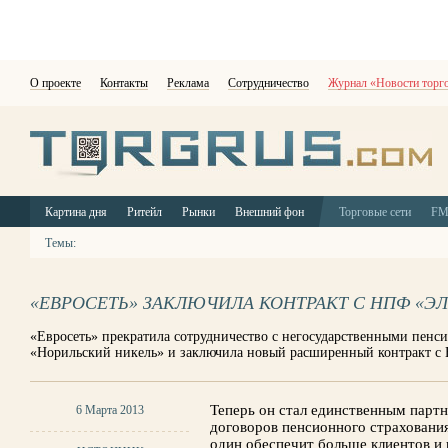
О проекте
Контакты
Реклама
Сотрудничество
Журнал «Новости торг
Картина дня
Ритейл
Рынки
Внешний фон
Торговые сети
F
Темы:
«ЕВРОСЕТЬ» ЗАКЛЮЧИЛА КОНТРАКТ С НПФ «Э
«Евросеть» прекратила сотрудничество с негосударственными пе
«Норильский никель» и заключила новый расширенный контракт с
Теперь он стал единственным парт
6 Марта 2013
договоров пенсионного страхования
один обеспечит больше клиентов и