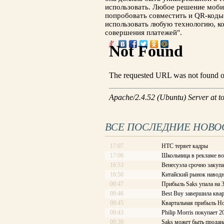
использовать. Любое решение моби
попробовать совместить и QR-коды
использовать любую технологию, к
совершения платежей".
ВСЕ ПОСЛЕДНИЕ НОВО
17:07
HTC теряет кадры
17:00
Школьница в рекламе во
16:53
Венесуэла срочно закупа
16:50
Китайский рынок наводн
09:47
Прибыль Saks упала на 
09:46
Best Buy завершила квар
09:45
Квартальная прибыль Ho
09:43
Philip Morris покупает 
09:39
Saks может быть продан