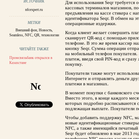
ИСТОЧНИК
Для использования Seqr требуется
кассовых терминалов магазинов, по
nfcexpert.ru
предъявления на кассе стикера с н
идентификатора Seqr. В обмен на э
МЕТКИ
операционные издержки.
Внешний фон
,
Новость
,
Когда клиент желает совершить пла
Seamless
,
NFC
,
QR
,
технологии
сканирует QR-код с помощью прило
телефоне. В это же время кассир н
кнопку Seqr. Сумма операции отправ
ЧИТАЙТЕ ТАКЖЕ
на мобильный телефон покупателя.
Промсвязьбанк открылся в
платеж, введя свой PIN-код и сразу
Казахстане
покупку.
Покупатели также могут использова
Интернете и отправлять деньги дру
платежи в магазинах.
В момент покупки с банковского сч
Вместо этого, в конце каждого меся
которых подробно расписываются 
подлежащая выплате. Покупатели по
Чтобы добавить поддержку NFC, м
новые идентификационные стикеры 
NFC, а также имеющийся печатный
Seqr будет обновлено ​​в мае 2013 г
телефоном NFC просто касаться сти