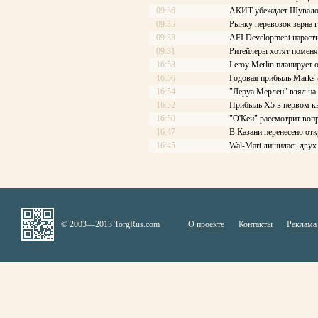
09:36
АКИТ убеждает Шувалов
09:35
Рынку перевозок зерна г
09:33
AFI Development нараст
09:31
Ритейлеры хотят поменя
16:58
Leroy Merlin планирует 
16:56
Годовая прибыль Marks 
16:54
"Леруа Мерлен" взял на 
16:52
Прибыль Х5 в первом кв
16:50
"О'Кей" рассмотрит воп
16:47
В Казани перенесено от
16:45
Wal-Mart лишилась двух
© 2003—2013 TorgRus.com
О проекте
Контакты
Реклама