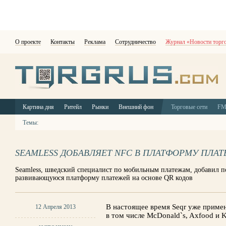
О проекте
Контакты
Реклама
Сотрудничество
Журнал «Новости торг
Картина дня
Ритейл
Рынки
Внешний фон
Торговые сети
F
Темы:
SEAMLESS ДОБАВЛЯЕТ NFC В ПЛАТФОРМУ ПЛА
Seamless, шведский специалист по мобильным платежам, добавил п
развивающуюся платформу платежей на основе QR кодов
В настоящее время Seqr уже приме
12 Апреля 2013
в том числе McDonald`s, Axfood и K