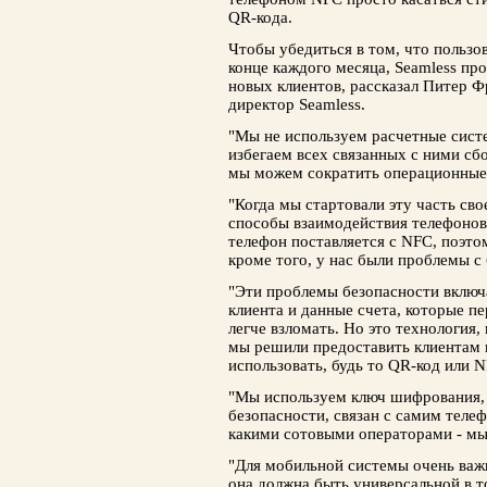
QR-кода.
Чтобы убедиться в том, что пользо
конце каждого месяца, Seamless пр
новых клиентов, рассказал Питер Фр
директор Seamless.
"Мы не используем расчетные систе
избегаем всех связанных с ними сбо
мы можем сократить операционные 
"Когда мы стартовали эту часть св
способы взаимодействия телефонов
телефон поставляется с NFC, поэто
кроме того, у нас были проблемы с
"Эти проблемы безопасности вклю
клиента и данные счета, которые п
легче взломать. Но это технология
мы решили предоставить клиентам в
использовать, будь то QR-код или N
"Мы используем ключ шифрования,
безопасности, связан с самим телеф
какими сотовыми операторами - мы
"Для мобильной системы очень важ
она должна быть универсальной в 