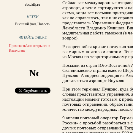
Сейчас все международные отправл
rbcdaily.ru
аэропорт, а затем сортируются и н
схема, когда все посылки приходил
МЕТКИ
как не справлялось, так и не справ
представитель Управления Федерал
Внешний фон
,
Новость
Ленобласти Владимир Кулишов. Вин
медлительная работа таможни (в ч
ЧИТАЙТЕ ТАКЖЕ
вопрос).
Промсвязьбанк открылся в
Разгоревшийся кризис послужил за
Казахстане
всемирным почтовым союзом. Тепе
из Москвы по территориальному пр
Посылки из стран Юго-Восточной А
Скандинавские страны вместо Шере
Пулково. А корреспонденция из Аме
доставляться аэропорт Внуково.
При этом терминал Пулково, куда б
словам представителя управления, 
настоящий момент готовым к прием
почтовых отправлений, обработанны
количество международных посыло
9 апреля почтовый оператор Герман
России» с просьбой разобраться в 
других почтовых отправлений. Тог