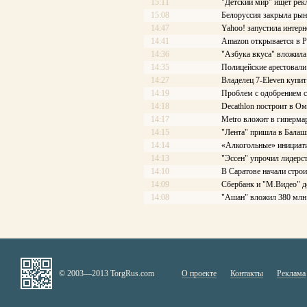
15:11
"Детский мир" ищет рек
15:08
Белоруссия закрыла рын
14:47
Yahoo! запустила интерн
14:41
Amazon открывается в Р
14:36
"Азбука вкуса" вложила
14:35
Полицейские арестовали 
14:27
Владелец 7-Eleven купит
14:19
Проблем с одобрением с
14:18
Decathlon построит в Ом
14:17
Меtrо вложит в гиперма
14:15
"Лента" пришла в Балаш
14:14
«Алкогольные» инициати
14:13
"Эссен" упрочил лидерс
14:10
В Саратове начали стро
14:09
Сбербанк и "М.Видео" д
14:08
"Ашан" вложил 380 млн 
© 2003—2013 TorgRus.com
О проекте
Контакты
Реклама