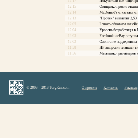
12:17
Покупатели все чаще пр
12:15
Онищенко просит отказа
12:14
McDonald's отказался 
12:13
"Протек" выплатит 2,53
12:05
Lenovo обновила линейк
12:04
Уровень безработицы в Р
12:03
Facebook и eBay вступи
12:02
Ozon.ru не поддерживал 
11:58
HP выпустит планшет-ги
11:56
Матвиенко: ритейлеров 
© 2003—2013 TorgRus.com
О проекте
Контакты
Реклама