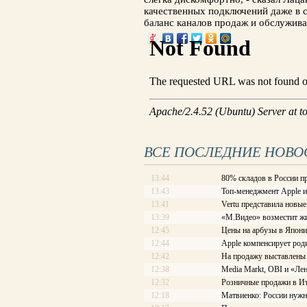
качественных подключений даже в с
баланс каналов продаж и обслужив
ВСЕ ПОСЛЕДНИЕ НОВО
13:44
80% складов в России п
13:43
Топ-менеджмент Apple и
13:41
Vertu представила новы
13:39
«М.Видео» возместит жи
12:45
Цены на арбузы в Япони
12:44
Apple компенсирует роди
12:42
На продажу выставлены
12:38
Media Markt, OBI и «Ле
12:32
Розничные продажи в Ит
12:18
Матвиенко: России нужн