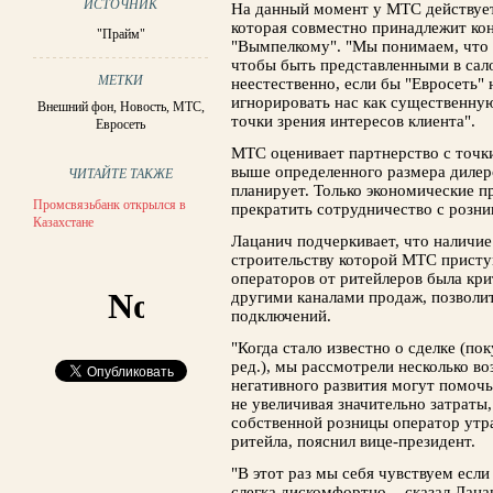
ИСТОЧНИК
На данный момент у МТС действует
которая совместно принадлежит ко
"Прайм"
"Вымпелкому". "Мы понимаем, что 
чтобы быть представленными в салон
МЕТКИ
неестественно, если бы "Евросеть" 
игнорировать нас как существенну
Внешний фон
,
Новость
,
МТС
,
точки зрения интересов клиента".
Евросеть
МТС оценивает партнерство с точки
выше определенного размера дилер
ЧИТАЙТЕ ТАКЖЕ
планирует. Только экономические 
Промсвязьбанк открылся в
прекратить сотрудничество с розни
Казахстане
Лацанич подчеркивает, что наличие
строительству которой МТС приступ
операторов от ритейлеров была кри
другими каналами продаж, позволит
подключений.
"Когда стало известно о сделке (по
ред.), мы рассмотрели несколько в
негативного развития могут помоч
не увеличивая значительно затраты,
собственной розницы оператор утр
ритейла, пояснил вице-президент.
"В этот раз мы себя чувствуем есл
слегка дискомфортно, - сказал Лац