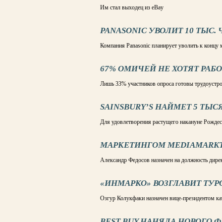
Им стал выходец из eBay
PANASONIC УВОЛИТ 10 ТЫС.
Компания Panasonic планирует уволить к концу м
67% ОМИЧЕЙ НЕ ХОТЯТ РАБО
Лишь 33% участников опроса готовы трудоустро
SAINSBURY’S НАЙМЕТ 5 ТЫ
Для удовлетворения растущего накануне Рождест
МАРКЕТИНГОМ MEDIAMARKT
Александр Федосов назначен на должность дирек
«ИНМАРКО» ВОЗГЛАВИТ ТУР
Озгур Колукфаки назначен вице-президентом кат
BEST BUY НАНЯЛА НОВОГО 