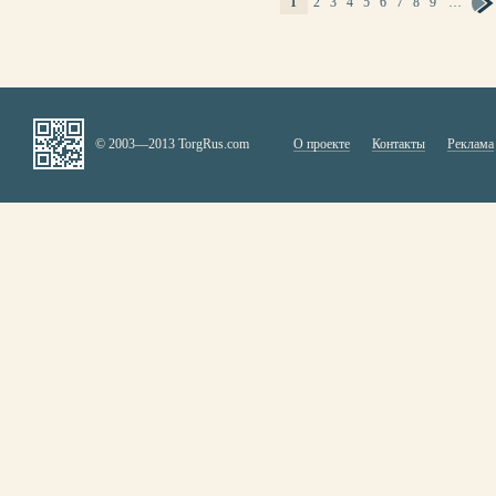
1
2
3
4
5
6
7
8
9
…
СТРАНИЦЫ
© 2003—2013 TorgRus.com
О проекте
Контакты
Реклама